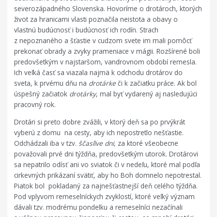
severozápadného Slovenska. Hovoríme o drotároch, ktorých
život za hranicami vlasti poznačila neistota a obavy o
vlastnú budúcnosť i budúcnosť ich rodín. Strach
z nepoznaného a šťastie v cudzom svete im mali pomôcť
prekonať obrady a zvyky prameniace v mágii. Rozšírené boli
predovšetkým v najstaršom, vandrovnom období remesla.
Ich veľká časť sa viazala najmä k odchodu drotárov do
sveta, k prvému dňu na
drotárke
či k začiatku práce. Ak bol
úspešný začiatok
drotárky
, mal byť vydarený aj nasledujúci
pracovný rok.
Drotári si preto dobre zvážili, v ktorý deň sa po prvýkrát
vyberú z domu na cesty, aby ich nepostretlo nešťastie.
Odchádzali iba v tzv.
ščasľive dni,
za ktoré všeobecne
považovali prvé dni týždňa, predovšetkým utorok. Drotárovi
sa nepatrilo odísť ani vo sviatok či v nedeľu, ktoré mal podľa
cirkevných prikázaní svätiť, aby ho Boh domnelo nepotrestal.
Piatok bol pokladaný za najnešťastnejší deň celého týždňa.
Pod vplyvom remeselníckych zvyklostí, ktoré veľký význam
dávali tzv. modrému pondelku a remeselníci nezačínali