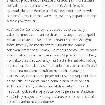
s vážnou pracovnou činnosťou či cestou, sa mnohí drotári
obávali opustiť domov aj v tento deň. Verili, že by ich
sprevádzalo iba nešťastie a nič by nezarobili. Za žiadnych
okolností nemali odchádzať v deň, na ktorý pripadalo meno
Mateja (24. február).
Keď nadišiel čas drotárovho odchodu do sveta, ženy
vykonali množstvo poverových úkonov, aby mu zabezpečili
šťastie na ceste i počas práce a chránili ho pred všetkým
zlom, ktoré by ho mohlo stretnúť. Po ich dôslednom
odbavení drotár opäť uplatňujúci mágiu počiatku musel vyjsť
z domu ako prvý a prah dverí prekročiť pravou nohou. Keby
ho niekto predišiel, zobral by mu šťastie. Na začiatku každej
práce sa prežehnal, aby sa mu darilo. Keď zobral do rúk prvú
nádobu na opletanie, trikrát po nej prešiel rukávom
v predstave, ž mu robota pôjde od ruky. Pri prvej práci, ktorú
na začiatku dňa dostal sa nejednal a prijal toľko peňazí,
koľko mu dali, aby si šťastie neodohnal. Aby ho úspech
neopustil, odkladal si aj prvý zarobený peniaz na
drotárke
,
ktorý nikdy nevyberal z kapsy a starostlivo ho opatroval až
do opätovného návratu domov.