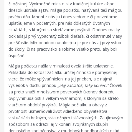
či očistnej. Výnimočné miesto si v tradičnej kultúre až po
dnešok udržala aj tzv. mágia počiatku, nazývaná tiež mágiou
prvého dňa. Mnohí z nás ju i dnes vedome či podvedome
uplatňujeme v početných, pre nás dôležitých životných
situáciách, s ktorými sa stretávame prvýkrát. Dodnes matky
odkladajú prvý vypadnutý zúbok dieťaťa, či odstrihnuté vlasy
pre šťastie. Mimoriadnou udalosťou je pre nás aj prvý vstup
do školy, či na pracovisko a robíme všetko preto, aby boli
úspešné.
Mágia počiatku našla v minulosti oveľa širšie uplatnenie.
Prikladala dôležitosť začiatku určitej činnosti v pomyselnej
viere, že môže vplývať nielen na jej priebeh, ale najmä
výsledok v duchu princípu
„aký začiatok, taký koniec.“
Človek
sa preto snažil množstvom poverových úkonov dopredu
ovplyvniť udalosti s veľkým významom, s ktorými sa stretol
v určitom období prvýkrát. Mágia počiatku a obavy z
prvotnosti usmerňovali život vidieckeho obyvateľstva
v situáciách bežných, sviatočných i slávnostných. Zaujímavým
spôsobom sa odrazili aj v konaní svojráznych skupín
dedinského spoločenstva z chudobných podhorských osád