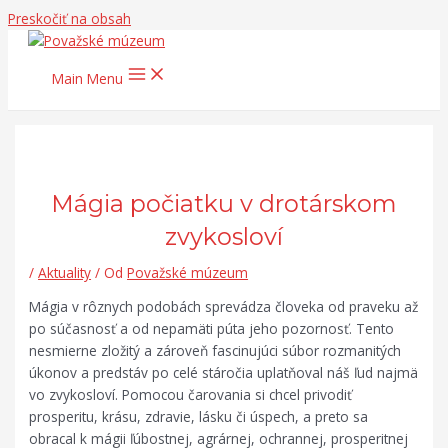
Preskočiť na obsah
Main Menu
Mágia počiatku v drotárskom
zvykosloví
/
Aktuality
/ Od
Považské múzeum
Mágia v rôznych podobách sprevádza človeka od praveku až
po súčasnosť a od nepamäti púta jeho pozornosť. Tento
nesmierne zložitý a zároveň fascinujúci súbor rozmanitých
úkonov a predstáv po celé stáročia uplatňoval náš ľud najmä
vo zvykosloví. Pomocou čarovania si chcel privodiť
prosperitu, krásu, zdravie, lásku či úspech, a preto sa
obracal k mágii ľúbostnej, agrárnej, ochrannej, prosperitnej