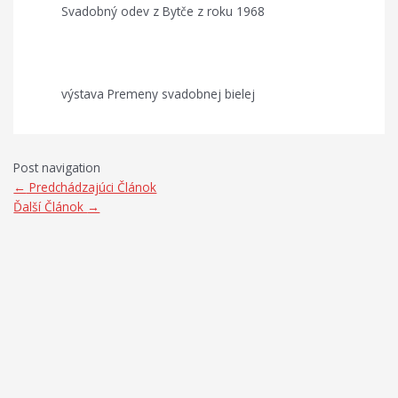
Svadobný odev z Bytče z roku 1968
výstava Premeny svadobnej bielej
Post navigation
←
Predchádzajúci Článok
Ďalší Článok
→