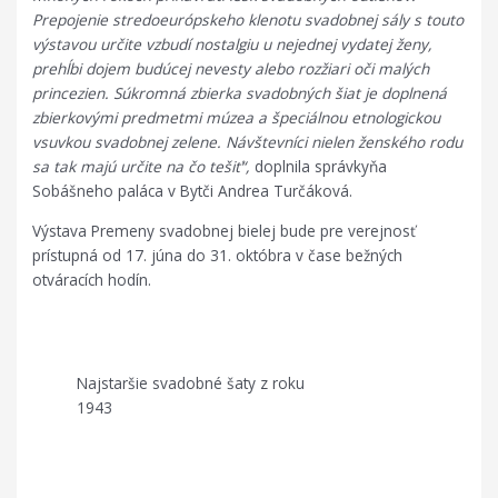
Prepojenie stredoeurópskeho klenotu svadobnej sály s touto
výstavou určite vzbudí nostalgiu u nejednej vydatej ženy,
prehĺbi dojem budúcej nevesty alebo rozžiari oči malých
princezien. Súkromná zbierka svadobných šiat je doplnená
zbierkovými predmetmi múzea a špeciálnou etnologickou
vsuvkou svadobnej zelene. Návštevníci nielen ženského rodu
sa tak majú určite na čo tešiť“,
doplnila správkyňa
Sobášneho paláca v Bytči Andrea Turčáková.
Výstava Premeny svadobnej bielej bude pre verejnosť
prístupná od 17. júna do 31. októbra v čase bežných
otváracích hodín.
Najstaršie svadobné šaty z roku
1943