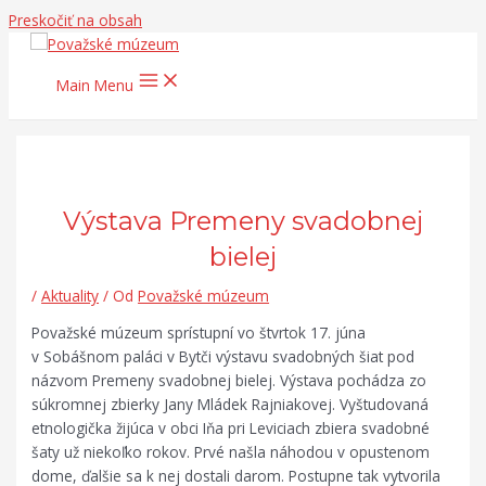
Preskočiť na obsah
Main Menu
Výstava Premeny svadobnej
bielej
/
Aktuality
/ Od
Považské múzeum
Považské múzeum sprístupní vo štvrtok 17. júna
v Sobášnom paláci v Bytči výstavu svadobných šiat pod
názvom Premeny svadobnej bielej. Výstava pochádza zo
súkromnej zbierky Jany Mládek Rajniakovej. Vyštudovaná
etnologička žijúca v obci Iňa pri Leviciach zbiera svadobné
šaty už niekoľko rokov. Prvé našla náhodou v opustenom
dome, ďalšie sa k nej dostali darom. Postupne tak vytvorila