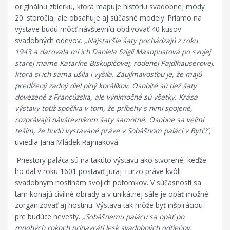
originálnu zbierku, ktorá mapuje históriu svadobnej módy
20. storočia, ale obsahuje aj súčasné modely. Priamo na
výstave budú môcť návštevníci obdivovať 40 kusov
svadobných odevov.
„Najstaršie šaty pochádzajú z roku
1943 a
darovala mi ich Daniela Szigli Masopustová po svojej
starej mame Kataríne Biskupičovej, rodenej Pajdlhauserovej,
ktorá si ich sama ušila i vyšila. Zaujímavosťou je, že majú
predĺžený zadný diel plný korálikov. Osobité sú tiež šaty
dovezené z Francúzska, ale výnimočné sú všetky.
Krása
výstavy totiž spočíva v tom, že príbehy s nimi spojené,
rozprávajú návštevníkom šaty samotné. Osobne sa veľmi
teším, že budú vystavané práve v Sobášnom paláci v Bytči“,
uviedla Jana Mládek Rajniaková.
Priestory paláca sú na takúto výstavu ako stvorené, keďže
ho dal v roku 1601 postaviť Juraj Turzo práve kvôli
svadobným hostinám svojich potomkov. V súčasnosti sa
tam konajú civilné obrady a v unikátnej sále je opäť možné
zorganizovať aj hostinu. Výstava tak môže byť inšpiráciou
pre budúce nevesty.
„Sobášnemu palácu sa opäť po
mnohých rokoch prinavráti lesk svadobných odtieňov.