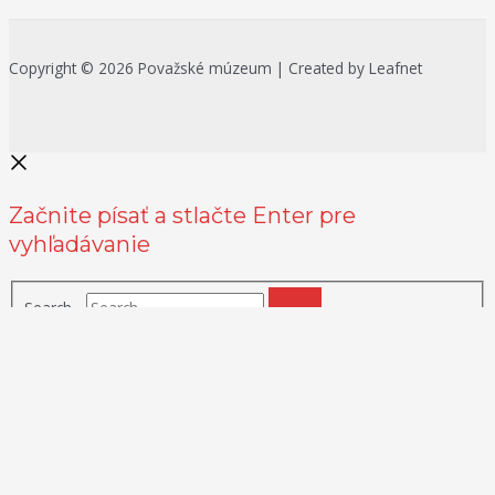
Copyright © 2026 Považské múzeum | Created by Leafnet
Začnite písať a stlačte Enter pre
vyhľadávanie
Search...
Na zlepšenie našich služieb používame cookies. O ich používaní a
možnostiach nastavenia sa môžete informovať bližšie kliknutím na
Viac info
.
Prijať všetko
Odmietnuť
Nastavenia
Zásady používania cookies