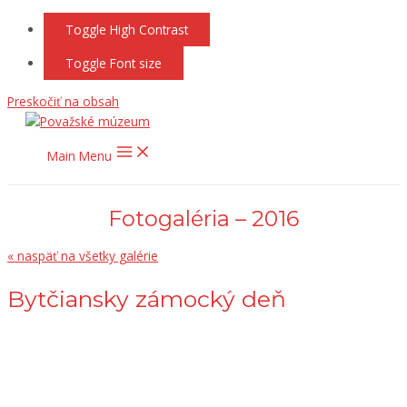
Toggle High Contrast
Toggle Font size
Preskočiť na obsah
Main Menu
Fotogaléria – 2016
« naspäť na všetky galérie
Bytčiansky zámocký deň