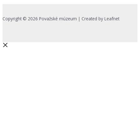
Copyright © 2026 Považské múzeum | Created by Leafnet
Začnite písať a stlačte Enter pre
vyhľadávanie
Search...
Na zlepšenie našich služieb používame cookies. O ich používaní a
možnostiach nastavenia sa môžete informovať bližšie kliknutím na
Viac info
.
Prijať všetko
Odmietnuť
Nastavenia
Zásady používania cookies