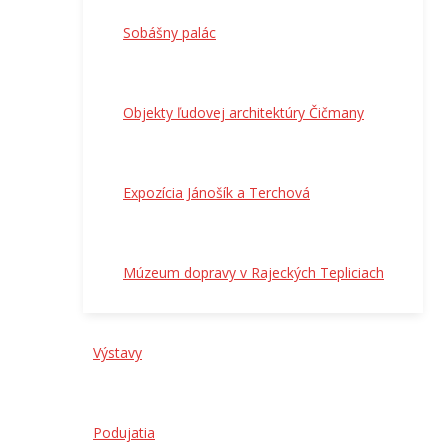
Sobášny palác
Objekty ľudovej architektúry Čičmany
Expozícia Jánošík a Terchová
Múzeum dopravy v Rajeckých Tepliciach
Výstavy
Podujatia