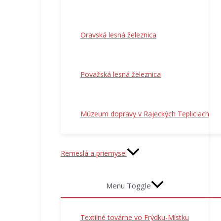
Oravská lesná železnica
Považská lesná železnica
Múzeum dopravy v Rajeckých Tepliciach
Remeslá a priemysel
Menu Toggle
Textilné továrne vo Frýdku-Místku