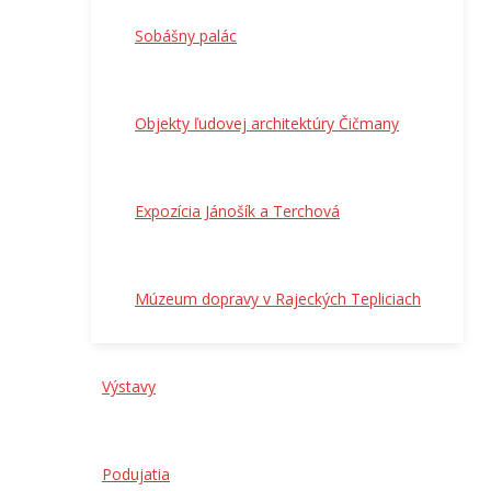
Sobášny palác
Objekty ľudovej architektúry Čičmany
Expozícia Jánošík a Terchová
Múzeum dopravy v Rajeckých Tepliciach
Výstavy
Podujatia