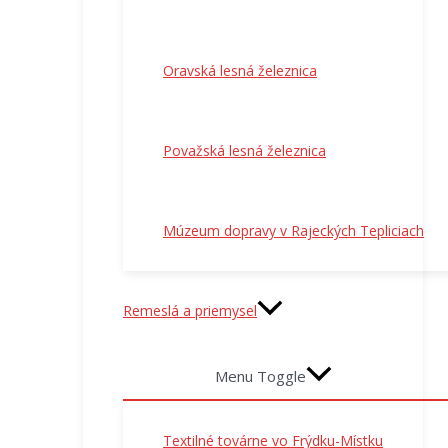
Oravská lesná železnica
Považská lesná železnica
Múzeum dopravy v Rajeckých Tepliciach
Remeslá a priemysel
Menu Toggle
Textilné továrne vo Frýdku-Místku