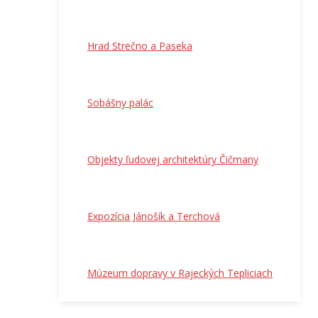
Hrad Strečno a Paseka
Sobášny palác
Objekty ľudovej architektúry Čičmany
Expozícia Jánošík a Terchová
Múzeum dopravy v Rajeckých Tepliciach