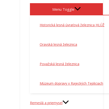
Menu Toggle
Historická lesná úvraťová železnica HLÚŽ
Oravská lesná železnica
Považská lesná železnica
Múzeum dopravy v Rajeckých Tepliciach
Remeslá a priemysel