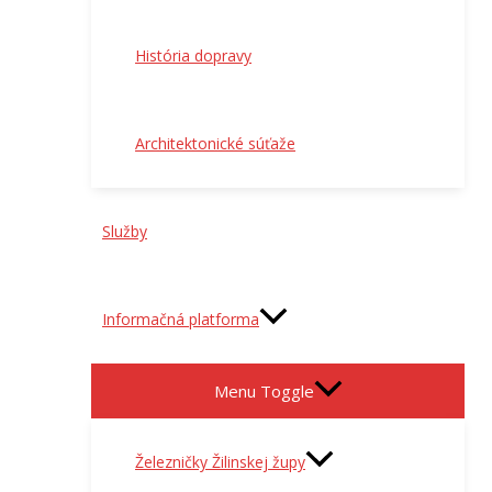
História dopravy
Architektonické súťaže
Služby
Informačná platforma
Menu Toggle
Železničky Žilinskej župy