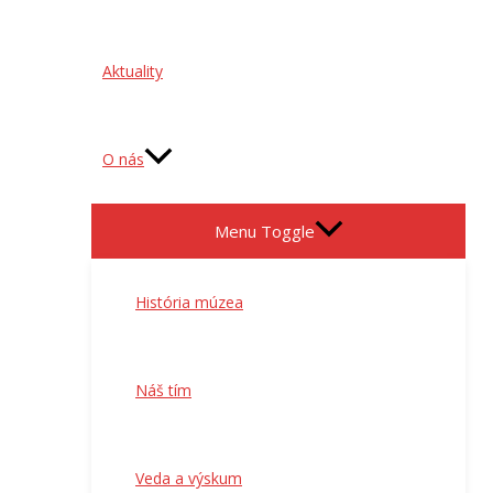
Aktuality
O nás
Menu Toggle
História múzea
Náš tím
Veda a výskum