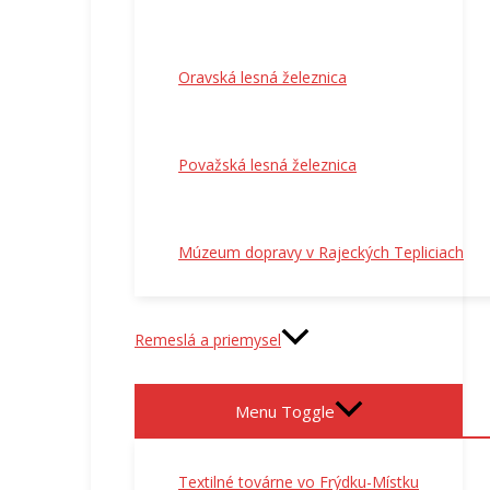
Oravská lesná železnica
Považská lesná železnica
Múzeum dopravy v Rajeckých Tepliciach
Remeslá a priemysel
Menu Toggle
Textilné továrne vo Frýdku-Místku