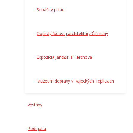
Sobášny palác
Objekty ľudovej architektúry Čičmany
Expozícia Jánošík a Terchová
Múzeum dopravy v Rajeckých Tepliciach
Výstavy
Podujatia