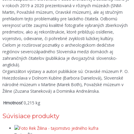
v rokoch 2019 a 2020 prezentovaná v rôznych múzeách (SNM-
Martin, Považské múzeum, Oravské múzeum), ale aj stručným
prehľadom tejto problematiky pre laického čitateľa. Odbornú
verejnosť určite zaujmú kvalitné fotografie vybraných zbierkových
predmetov, ako aj rekonštrukcie, ktoré približujú osídlenie,
vojenstvo, odievanie, či pohrebné zvyklosti lužickej kultúry.
Cieľom je rozširovať poznatky o archeologickom dedičstve
regiónov severozápadného Slovenska medzi domácich aj
zahraničných čitateľov (publikácia je dvojjazyčná: slovensko-
anglická).
Organizátori výstavy a autori publikácie sú: Oravské múzeum P. O.
Hviezdoslava v Dolnom Kubíne (Barbora Danielová), Slovenské
národné múzeum v Martine (Marek Both), Považské múzeum v
Žiline (Zuzana Staneková) a Dominika Andreánska.
Hmotnosť
0,215 kg
Súvisiace produkty