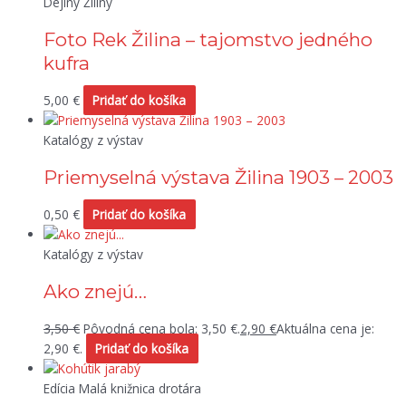
Dejiny Žiliny
Foto Rek Žilina – tajomstvo jedného
kufra
5,00
€
Pridať do košíka
Katalógy z výstav
Priemyselná výstava Žilina 1903 – 2003
0,50
€
Pridať do košíka
Katalógy z výstav
Ako znejú…
3,50
€
Pôvodná cena bola: 3,50 €.
2,90
€
Aktuálna cena je:
2,90 €.
Pridať do košíka
Edícia Malá knižnica drotára