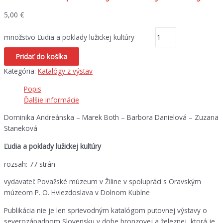
5,00
€
množstvo Ľudia a poklady lužickej kultúry
Pridať do košíka
Kategória:
Katalógy z výstav
Popis
Ďalšie informácie
Dominika Andreánska – Marek Both – Barbora Danielová – Zuzana
Staneková
Ľudia a poklady lužickej kultúry
rozsah: 77 strán
vydavateľ: Považské múzeum v Žiline v spolupráci s Oravským
múzeom P. O. Hviezdoslava v Dolnom Kubíne
Publikácia nie je len sprievodným katalógom putovnej výstavy o
severozápadnom Slovensku v dobe bronzovej a železnej, ktorá je