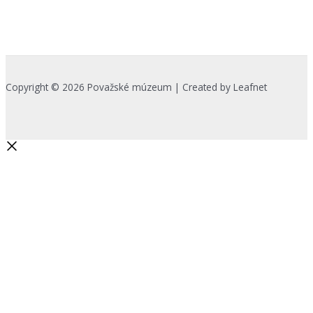
Copyright © 2026 Považské múzeum | Created by Leafnet
Začnite písať a stlačte Enter pre
vyhľadávanie
Search...
Na zlepšenie našich služieb používame cookies. O ich používaní a
možnostiach nastavenia sa môžete informovať bližšie kliknutím na
Viac info
.
Prijať všetko
Odmietnuť
Nastavenia
Zásady používania cookies