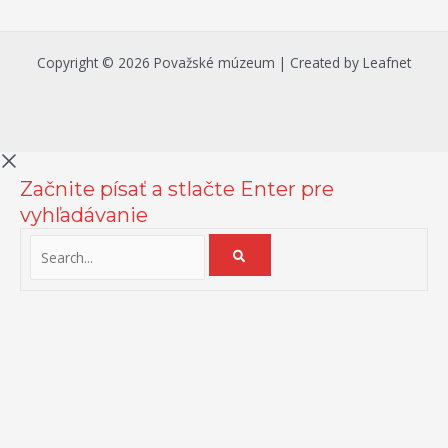
Copyright © 2026 Považské múzeum | Created by Leafnet
Začnite písať a stlačte Enter pre
vyhľadávanie
Na zlepšenie našich služieb používame cookies. O ich používaní a
možnostiach nastavenia sa môžete informovať bližšie kliknutím na
Viac info
.
Prijať všetko
Odmietnuť
Nastavenia
Zásady používania cookies
Close