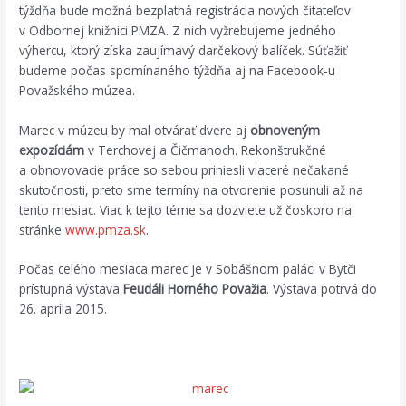
týždňa bude možná bezplatná registrácia nových čitateľov
v Odbornej knižnici PMZA.
Z nich vyžrebujeme jedného
výhercu, ktorý získa zaujímavý darčekový balíček. Súťažiť
budeme počas spomínaného týždňa aj na Facebook-u
Považského múzea.
Marec v múzeu by mal otvárať dvere aj
obnoveným
expozíciám
v Terchovej a Čičmanoch. Rekonštrukčné
a obnovovacie práce so sebou priniesli viaceré nečakané
skutočnosti, preto sme termíny na otvorenie posunuli až na
tento mesiac. Viac k tejto téme sa dozviete už čoskoro na
stránke
www.pmza.sk
.
Počas celého mesiaca marec je v Sobášnom paláci v Bytči
prístupná výstava
Feudáli Horného Považia
. Výstava potrvá do
26. apríla 2015.