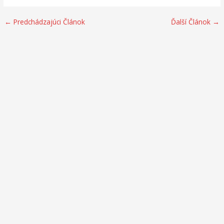
←
Predchádzajúci Článok
Ďalší Článok
→