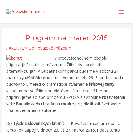
Preskočiť
Post
Search...
Main
na
navigation
Men
obsah
Program na marec 2015
/
Aktuality
/ Od
Považské múzeum
V predveľkonočnom období
pripravuje Považské múzeum v Žiline dve podujatia
s tematikou jari. V Budatínskom parku budeme v sobotu 21.
marca
vynášať Morenu
a na kvetnú nedeľu 29. 3. bude v parku
duchovno-umelecko-dramatické stvárnenie
krížovej cesty
v spolupráci so Žilinskou diecézou. Na utorok 31. marca
pripravujeme so spoločnosťou SPOSA slávnostné
rozsvietenie
veže Budatínskeho hradu na modro
pri príležitosti Svetového
dňa povedomia o autizme.
Do
Týždňa slovenských knižníc
sa Považské múzeum opäť aj
tento rok zapojí v dňoch 23. až 27. marca 2015. Počas tohto