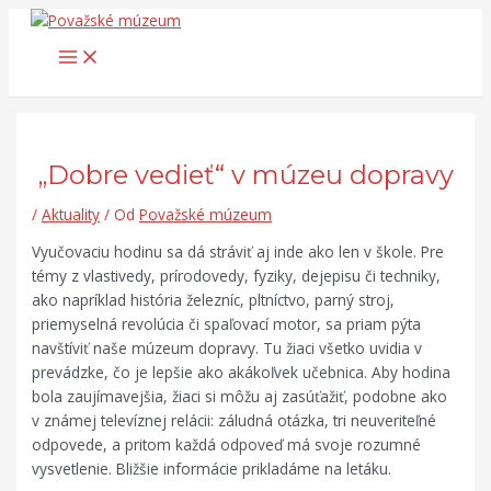
Main
Preskočiť
Post
Search...
Menu
na
navigation
obsah
„Dobre vedieť“ v múzeu dopravy
/
Aktuality
/ Od
Považské múzeum
Vyučovaciu hodinu sa dá stráviť aj inde ako len v škole. Pre
témy z vlastivedy, prírodovedy, fyziky, dejepisu či techniky,
ako napríklad história železníc, pltníctvo, parný stroj,
priemyselná revolúcia či spaľovací motor, sa priam pýta
navštíviť naše múzeum dopravy. Tu žiaci všetko uvidia v
prevádzke, čo je lepšie ako akákoľvek učebnica. Aby hodina
bola zaujímavejšia, žiaci si môžu aj zasúťažiť, podobne ako
v známej televíznej relácii: záludná otázka, tri neuveriteľné
odpovede, a pritom každá odpoveď má svoje rozumné
vysvetlenie. Bližšie informácie prikladáme na letáku.