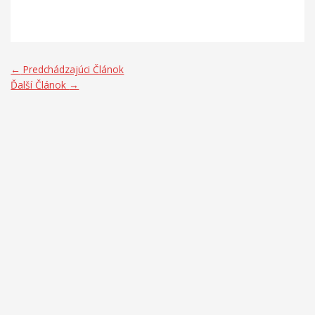
←
Predchádzajúci Článok
Ďalší Článok
→