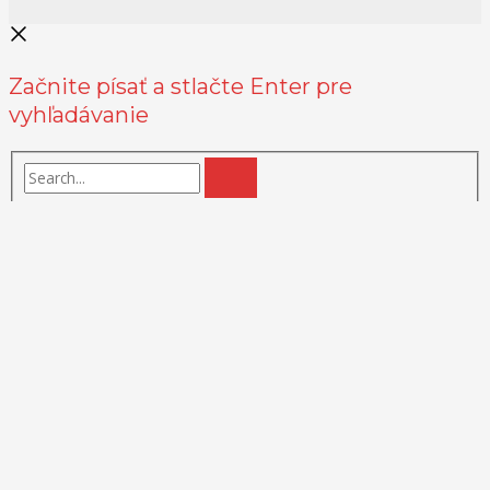
Začnite písať a stlačte Enter pre
vyhľadávanie
Na zlepšenie našich služieb používame cookies. O ich používaní a
možnostiach nastavenia sa môžete informovať bližšie kliknutím na
Viac info
.
Prijať všetko
Odmietnuť
Nastavenia
Zásady používania cookies
Close
Prehľad ochrany osobných údajov