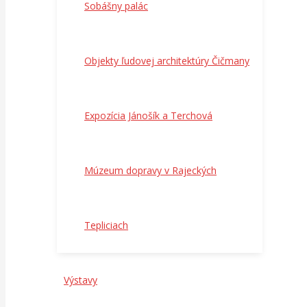
Sobášny palác
Objekty ľudovej architektúry Čičmany
Expozícia Jánošík a Terchová
Múzeum dopravy v Rajeckých
Tepliciach
Výstavy