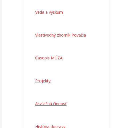
Veda a výskum
Vlastivedný zborník Považia
Časopis MÚZA
Projekty
Akvizičná činnosť
História dopravy