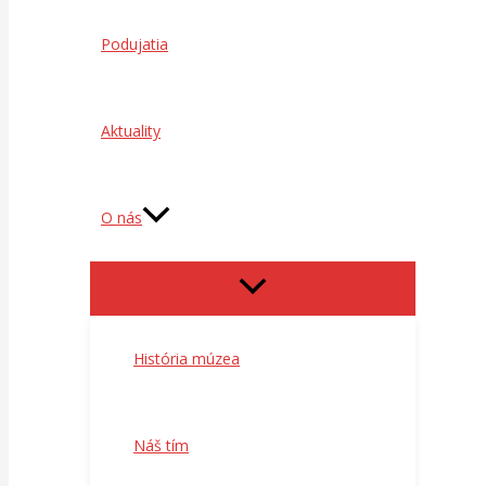
Podujatia
Aktuality
O nás
História múzea
Náš tím