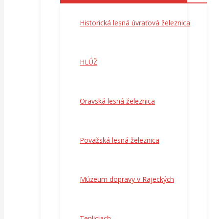
Historická lesná úvraťová železnica
HLÚŽ
Oravská lesná železnica
Považská lesná železnica
Múzeum dopravy v Rajeckých
Tepliciach