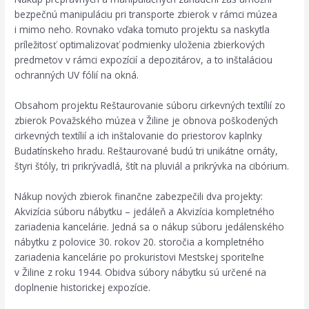
bezpečnú manipuláciu pri transporte zbierok v rámci múzea
i mimo neho. Rovnako vďaka tomuto projektu sa naskytla
príležitosť optimalizovať podmienky uloženia zbierkových
predmetov v rámci expozícií a depozitárov, a to inštaláciou
ochranných UV fólií na okná.
Obsahom projektu Reštaurovanie súboru cirkevných textílií zo
zbierok Považského múzea v Žiline je obnova poškodených
cirkevných textílií a ich inštalovanie do priestorov kaplnky
Budatínskeho hradu. Reštaurované budú tri unikátne ornáty,
štyri štóly, tri prikrývadlá, štít na pluviál a prikrývka na cibórium.
Nákup nových zbierok finančne zabezpečili dva projekty:
Akvizícia súboru nábytku – jedáleň a Akvizícia kompletného
zariadenia kancelárie. Jedná sa o nákup súboru jedálenského
nábytku z polovice 30. rokov 20. storočia a kompletného
zariadenia kancelárie po prokuristovi Mestskej sporiteľne
v Žiline z roku 1944. Obidva súbory nábytku sú určené na
doplnenie historickej expozície.