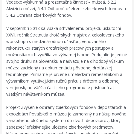
Vedecko-výskumná a prezentačná činnosť – múzeá, 5.2.2
Akvizícia múzeí, 5.4.1 Odborné ošetrenie zbierkových fondov a
5.4.2 Ochrana zbierkových fondov.
V septembri 2018 sa vďaka schválenému projektu uskutoční
XXVII. ročník Stretnutia drotárskych majstrov, celoslovenského
workshopu s medzinárodnou účasťou, venovaného
rekonštrukcii starých drotárskych pracovných postupov a
možnostiam ich využitia vo výtvarnej tvorbe. Podujatie je jediné
svojho druhu na Slovensku a nadväzuje na dlhodobý výskum
múzea zacielený na dokumentáciu pôvodnej drotárskej
technológie. Primárne je určené umeleckým remeselníkom a
výtvarníkom využívajúcim ručnú prácu s drôtom a odbornej
verejnosti, no väčšia časť jeho programu je prístupná aj
všetkým návštevníkom múzea.
Projekt Zvýšenie ochrany zbierkových fondov v depozitároch a
expozíciách Považského múzea je zameraný na nákup nového
variabilného úložného systému do dvoch depozitárov, ktorý
zabezpečí efektívnejšie uloženie zbierkových predmetov.
Nákup prepravných a manipulačných zariadení zas umožní