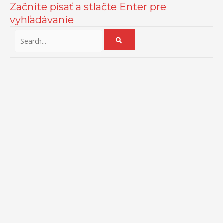
Začnite písať a stlačte Enter pre
vyhľadávanie
Na zlepšenie našich služieb používame cookies. O ich používaní a
možnostiach nastavenia sa môžete informovať bližšie kliknutím na
Viac info
.
Prijať všetko
Odmietnuť
Nastavenia
Zásady používania cookies
Close
Prehľad ochrany osobných údajov
Táto webová stránka používa súbory cookies na zlepšenie vášho
zážitku pri prechádzaní webom. Z nich sa vo vašom prehliadači
ukladajú súbory cookies, ktoré sú kategorizované podľa potreby,
pretože sú nevyhnutné pre fungovanie základných funkcií webovej
stránky. Používame aj cookies tretích strán, ktoré nám pomáhajú
analyzovať a pochopiť, ako používate túto webovú stránku. Tieto