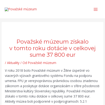
Preskočiť
Post
Search...
Main
na
navigation
Men
obsah
Považské múzeum získalo
v tomto roku dotácie v celkovej
sume 37 800 eur
/
Aktuality
/ Od
Považské múzeum
V roku 2018 bolo Považské múzeum v Žiline úspešné vo
viacerých výzvach grantového systému Fondu na podporu
umenia. FPU je verejnoprávnou právnickou osobou zriadenou
zákonom a poskytuje dotácie organizáciám v sfére pôsobnosti
Ministerstva kultúry Slovenskej republiky. Považské múzeum
získalo v tomto roku dotácie v celkovej sume 37 800 eur.
Aktivity múzea boli podporené v podprogramoch: 5.2.1