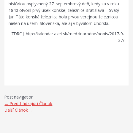
históriou ovplyvnený 27. septembrový deň, kedy sa v roku
1840 otvoril prvý úsek konskej železnice Bratislava – Svätý
Jur. Táto konská železnica bola prvou verejnou železnicou
nielen na území Slovenska, ale aj v bývalom Uhorsku.
ZDROJ: http://kalendar.azet.sk/medzinarodne/popis/2017-9-
27/
Post navigation
←
Predchádzajúci Článok
Ďalší Článok
→