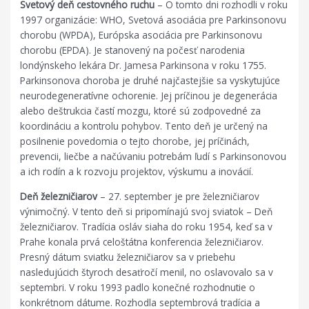
Svetový deň cestovného ruchu
– O tomto dni rozhodli v roku
1997 organizácie: WHO, Svetová asociácia pre Parkinsonovu
chorobu (WPDA), Európska asociácia pre Parkinsonovu
chorobu (EPDA). Je stanovený na počesť narodenia
londýnskeho lekára Dr. Jamesa Parkinsona v roku 1755.
Parkinsonova choroba je druhé najčastejšie sa vyskytujúce
neurodegeneratívne ochorenie. Jej príčinou je degenerácia
alebo deštrukcia častí mozgu, ktoré sú zodpovedné za
koordináciu a kontrolu pohybov. Tento deň je určený na
posilnenie povedomia o tejto chorobe, jej príčinách,
prevencii, liečbe a načúvaniu potrebám ľudí s Parkinsonovou
a ich rodín a k rozvoju projektov, výskumu a inovácií.
Deň železničiarov
– 27. september je pre železničiarov
výnimočný. V tento deň si pripomínajú svoj sviatok – Deň
železničiarov. Tradícia osláv siaha do roku 1954, keď sa v
Prahe konala prvá celoštátna konferencia železničiarov.
Presný dátum sviatku železničiarov sa v priebehu
nasledujúcich štyroch desaťročí menil, no oslavovalo sa v
septembri. V roku 1993 padlo konečné rozhodnutie o
konkrétnom dátume. Rozhodla septembrová tradícia a