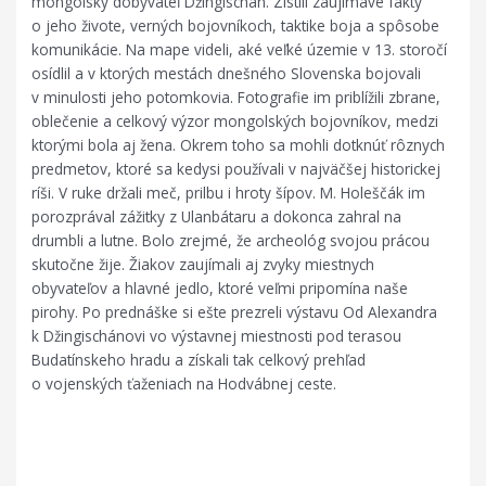
mongolský dobyvateľ Džingischán. Zistili zaujímavé fakty
o jeho živote, verných bojovníkoch, taktike boja a spôsobe
komunikácie. Na mape videli, aké veľké územie v 13. storočí
osídlil a v ktorých mestách dnešného Slovenska bojovali
v minulosti jeho potomkovia. Fotografie im priblížili zbrane,
oblečenie a celkový výzor mongolských bojovníkov, medzi
ktorými bola aj žena. Okrem toho sa mohli dotknúť rôznych
predmetov, ktoré sa kedysi používali v najväčšej historickej
ríši. V ruke držali meč, prilbu i hroty šípov. M. Holeščák im
porozprával zážitky z Ulanbátaru a dokonca zahral na
drumbli a lutne. Bolo zrejmé, že archeológ svojou prácou
skutočne žije. Žiakov zaujímali aj zvyky miestnych
obyvateľov a hlavné jedlo, ktoré veľmi pripomína naše
pirohy. Po prednáške si ešte prezreli výstavu Od Alexandra
k Džingischánovi vo výstavnej miestnosti pod terasou
Budatínskeho hradu a získali tak celkový prehľad
o vojenských ťaženiach na Hodvábnej ceste.