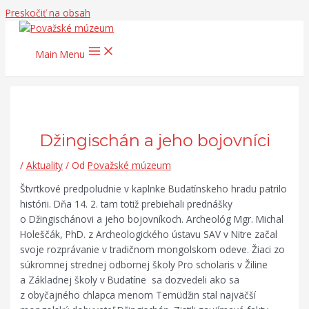
Preskočiť na obsah
Main Menu
Džingischán a jeho bojovníci
/
Aktuality
/ Od
Považské múzeum
Štvrtkové predpoludnie v kaplnke Budatínskeho hradu patrilo
histórii. Dňa 14. 2. tam totiž prebiehali prednášky
o Džingischánovi a jeho bojovníkoch. Archeológ Mgr. Michal
Holeščák, PhD. z Archeologického ústavu SAV v Nitre začal
svoje rozprávanie v tradičnom mongolskom odeve. Žiaci zo
súkromnej strednej odbornej školy Pro scholaris v Žiline
a Základnej školy v Budatíne sa dozvedeli ako sa
z obyčajného chlapca menom Temüdžin stal najväčší