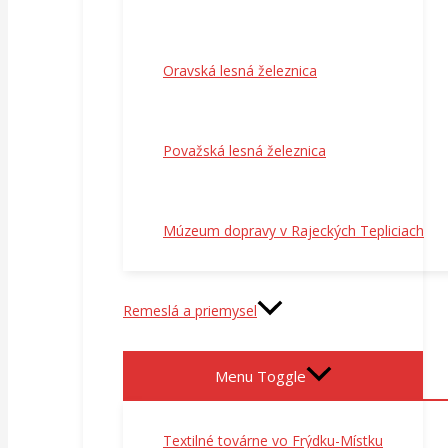
Oravská lesná železnica
Považská lesná železnica
Múzeum dopravy v Rajeckých Tepliciach
Remeslá a priemysel
Menu Toggle
Textilné továrne vo Frýdku-Místku