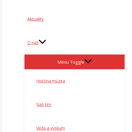
Aktuality
O nás
Menu Toggle
História múzea
Náš tím
Veda a výskum