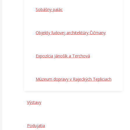
Sobášny palác
Objekty ľudovej architektúry Čičmany
Expozícia Jánošík a Terchová
Múzeum dopravy v Rajeckých Tepliciach
Výstavy
Podujatia