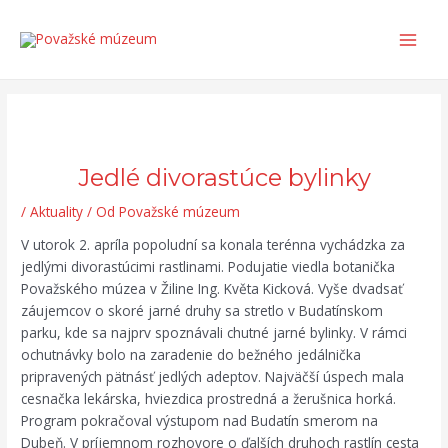
Preskočiť
Post
Search...
Main
na
navigation
Men
obsah
Jedlé divorastúce bylinky
/
Aktuality
/ Od
Považské múzeum
V utorok 2. apríla popoludní sa konala terénna vychádzka za
jedlými divorastúcimi rastlinami. Podujatie viedla botanička
Považského múzea v Žiline Ing. Květa Kicková. Vyše dvadsať
záujemcov o skoré jarné druhy sa stretlo v Budatínskom
parku, kde sa najprv spoznávali chutné jarné bylinky. V rámci
ochutnávky bolo na zaradenie do bežného jedálnička
pripravených pätnásť jedlých adeptov. Najväčší úspech mala
cesnačka lekárska, hviezdica prostredná a žerušnica horká.
Program pokračoval výstupom nad Budatín smerom na
Dubeň. V príjemnom rozhovore o ďalších druhoch rastlín cesta