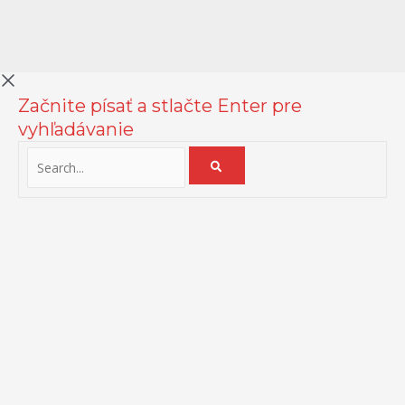
Začnite písať a stlačte Enter pre
vyhľadávanie
Na zlepšenie našich služieb používame cookies. O ich používaní a
možnostiach nastavenia sa môžete informovať bližšie kliknutím na
Viac info
.
Prijať všetko
Odmietnuť
Nastavenia
Zásady používania cookies
Close
Prehľad ochrany osobných údajov
Táto webová stránka používa súbory cookies na zlepšenie vášho
zážitku pri prechádzaní webom. Z nich sa vo vašom prehliadači