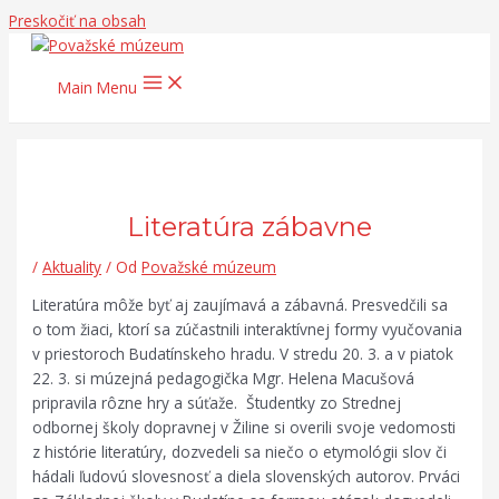
Preskočiť na obsah
Main Menu
Literatúra zábavne
/
Aktuality
/ Od
Považské múzeum
Literatúra môže byť aj zaujímavá a zábavná. Presvedčili sa
o tom žiaci, ktorí sa zúčastnili interaktívnej formy vyučovania
v priestoroch Budatínskeho hradu. V stredu 20. 3. a v piatok
22. 3. si múzejná pedagogička Mgr. Helena Macušová
pripravila rôzne hry a súťaže. Študentky zo Strednej
odbornej školy dopravnej v Žiline si overili svoje vedomosti
z histórie literatúry, dozvedeli sa niečo o etymológii slov či
hádali ľudovú slovesnosť a diela slovenských autorov. Prváci