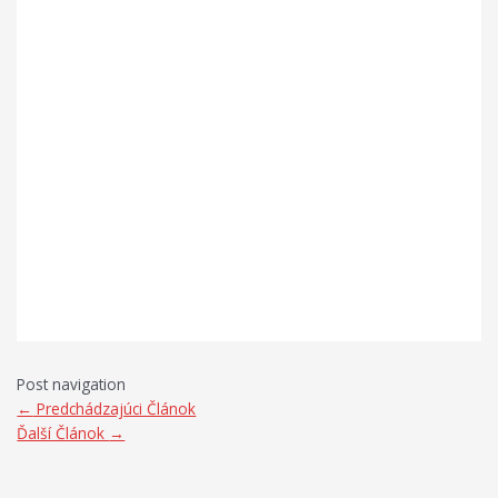
Post navigation
←
Predchádzajúci Článok
Ďalší Článok
→