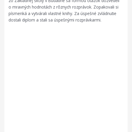
zo Základnej školy v Budatíne sa formou otázok dozvedeli
o mravných hodnotách z rôznych rozprávok. Zopakovali si
písmenká a vytvárali vlastné knihy. Za úspešné zvládnutie
dostali diplom a stali sa úspešnými rozprávkarmi.