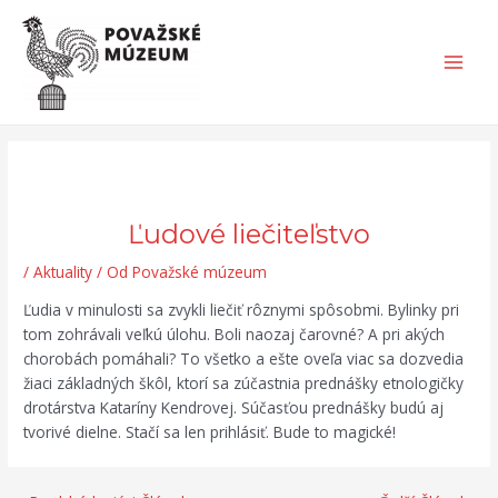
Preskočiť
Post
Search...
Main
na
navigation
Men
obsah
Ľudové liečiteľstvo
/
Aktuality
/ Od
Považské múzeum
Ľudia v minulosti sa zvykli liečiť rôznymi spôsobmi. Bylinky pri
tom zohrávali veľkú úlohu. Boli naozaj čarovné? A pri akých
chorobách pomáhali? To všetko a ešte oveľa viac sa dozvedia
žiaci základných škôl, ktorí sa zúčastnia prednášky etnologičky
drotárstva Kataríny Kendrovej. Súčasťou prednášky budú aj
tvorivé dielne. Stačí sa len prihlásiť. Bude to magické!