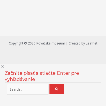
Copyright © 2026 Považské múzeum | Created by Leafnet
Začnite písať a stlačte Enter pre
vyhľadávanie
Na zlepšenie našich služieb používame cookies. O ich používaní a
možnostiach nastavenia sa môžete informovať bližšie kliknutím na