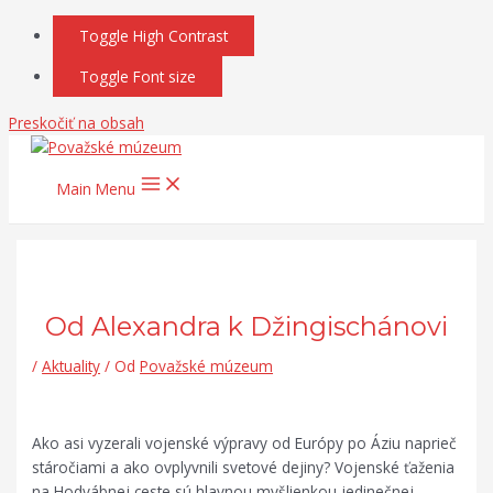
Toggle High Contrast
Toggle Font size
Preskočiť na obsah
Main Menu
Od Alexandra k Džingischánovi
/
Aktuality
/ Od
Považské múzeum
Ako asi vyzerali vojenské výpravy od Európy po Áziu naprieč
stáročiami a ako ovplyvnili svetové dejiny? Vojenské ťaženia
na Hodvábnej ceste sú hlavnou myšlienkou jedinečnej