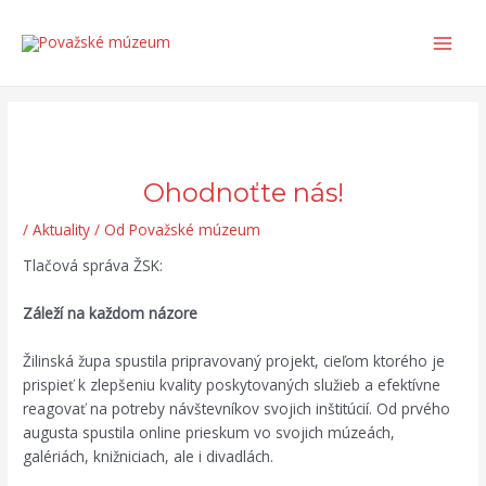
Preskočiť
Post
Search...
Main
na
navigation
Men
obsah
Ohodnoťte nás!
/
Aktuality
/ Od
Považské múzeum
Tlačová správa ŽSK:
Záleží na každom názore
Žilinská župa spustila pripravovaný projekt, cieľom ktorého je
prispieť k zlepšeniu kvality poskytovaných služieb a efektívne
reagovať na potreby návštevníkov svojich inštitúcií. Od prvého
augusta spustila online prieskum vo svojich múzeách,
galériách, knižniciach, ale i divadlách.