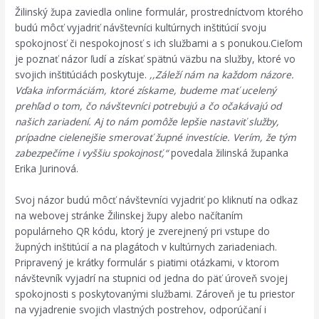
Žilinský župa zaviedla online formulár, prostredníctvom ktorého
budú môcť vyjadriť návštevníci kultúrnych inštitúcií svoju
spokojnosť či nespokojnosť s ich službami a s ponukou.Cieľom
je poznať názor ľudí a získať spätnú väzbu na služby, ktoré vo
svojich inštitúciách poskytuje.
,,Záleží nám na každom názore.
Vďaka informáciám, ktoré získame, budeme mať ucelený
prehľad o tom, čo návštevníci potrebujú a čo očakávajú od
našich zariadení. Aj to nám pomôže lepšie nastaviť služby,
prípadne cielenejšie smerovať župné investície. Verím, že tým
zabezpečíme i vyššiu spokojnosť,“
povedala žilinská županka
Erika Jurinová.
Svoj názor budú môcť návštevníci vyjadriť po kliknutí na odkaz
na webovej stránke Žilinskej župy alebo načítaním
populárneho QR kódu, ktorý je zverejnený pri vstupe do
župných inštitúcií a na plagátoch v kultúrnych zariadeniach.
Pripravený je krátky formulár s piatimi otázkami, v ktorom
návštevník vyjadrí na stupnici od jedna do päť úroveň svojej
spokojnosti s poskytovanými službami. Zároveň je tu priestor
na vyjadrenie svojich vlastných postrehov, odporúčaní i