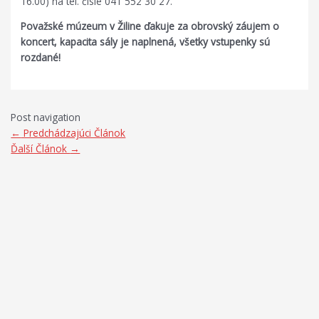
16.00) na tel. čísle 041 552 30 27.
Považské múzeum v Žiline ďakuje za obrovský záujem o
koncert, kapacita sály je naplnená, všetky vstupenky sú
rozdané!
Post navigation
←
Predchádzajúci Článok
Ďalší Článok
→