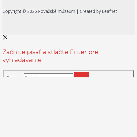
Copyright © 2026 Považské múzeum | Created by Leafnet
Začnite písať a stlačte Enter pre
vyhľadávanie
Search...
Na zlepšenie našich služieb používame cookies. O ich používaní a
možnostiach nastavenia sa môžete informovať bližšie kliknutím na
Viac info
.
Prijať všetko
Odmietnuť
Nastavenia
Zásady používania cookies
Close