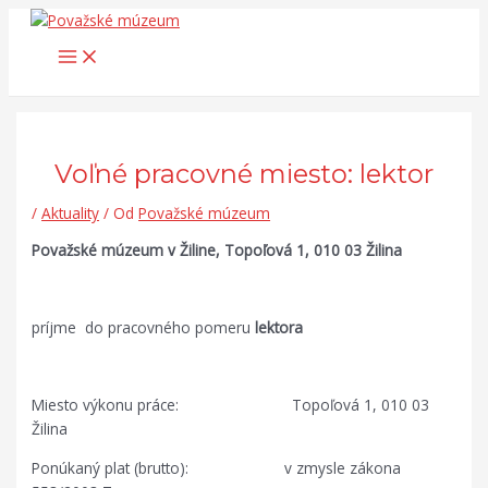
Main
Preskočiť
Post
Search...
Menu
na
navigation
obsah
Voľné pracovné miesto: lektor
/
Aktuality
/ Od
Považské múzeum
Považské múzeum v Žiline, Topoľová 1, 010 03 Žilina
príjme do pracovného pomeru
lektora
Miesto výkonu práce: Topoľová 1, 010 03
Žilina
Ponúkaný plat (brutto): v zmysle zákona