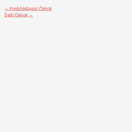
←
Predchádzajúci Článok
Ďalší Článok
→