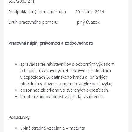
553/2003 Z. z.
Predpokladaný termín nástupu: 20. marca 2019
Druh pracovného pomeru: plný úväzok
Pracovná náplň, právomoci a zodpovednosti:
sprevádzanie návštevníkov s odborným výkladom
o histórii a vystavených zbierkových predmetoch
v expozíciách Budatínskeho hradu a priľahlých
objektoch v slovenskom, resp. anglickom jazyku,
dozor nad zbierkami vo zverených expozíciách,
hmotná zodpovednosť za predaj vstupeniek,
Požiadavky
:
úplné stredné vzdelanie – maturita