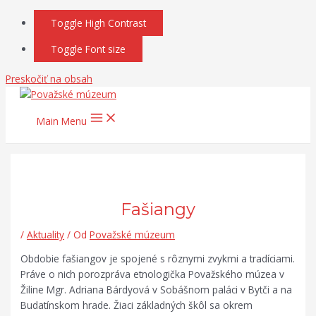
Toggle High Contrast
Toggle Font size
Preskočiť na obsah
Main Menu
Fašiangy
/
Aktuality
/ Od
Považské múzeum
Obdobie fašiangov je spojené s rôznymi zvykmi a tradíciami.
Práve o nich porozpráva etnologička Považského múzea v
Žiline Mgr. Adriana Bárdyová v Sobášnom paláci v Bytči a na
Budatínskom hrade. Žiaci základných škôl sa okrem