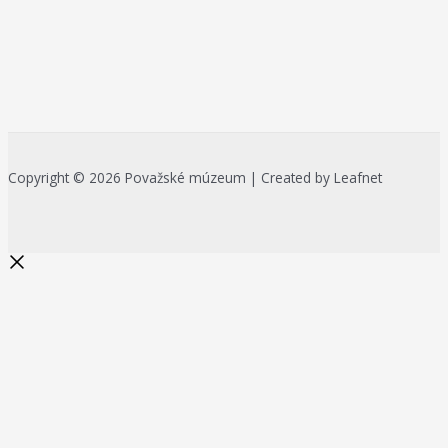
Copyright © 2026 Považské múzeum | Created by Leafnet
Začnite písať a stlačte Enter pre
vyhľadávanie
Search...
Na zlepšenie našich služieb používame cookies. O ich používaní a