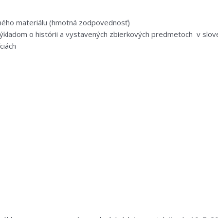
ného materiálu (hmotná zodpovednosť)
kladom o histórii a vystavených zbierkových predmetoch v slov
ciách