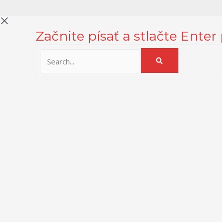
Začnite písať a stlačte Enter
Na zlepšenie našich služieb používame cookies. O ich používaní a
Zásady používania cookies
Close
Prehľad ochrany osobných údajov
Táto webová stránka používa súbory cookies na zlepšenie vášho z
pretože sú nevyhnutné pre fungovanie základných funkcií webovej
Tieto cookies budú uložené vo vašom prehliadači iba s vaším súhl
prehliadania.
Nevyhnutné