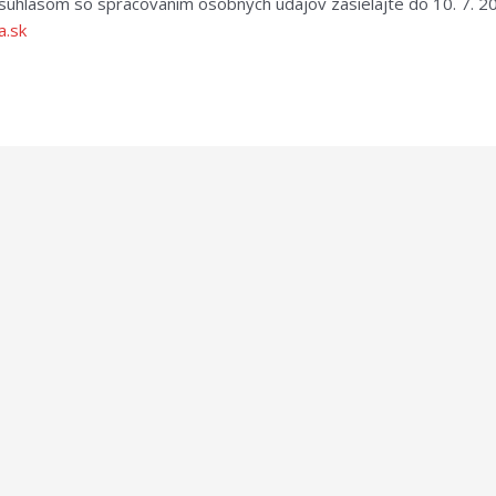
súhlasom so spracovaním osobných údajov zasielajte do 10. 7. 2
.sk