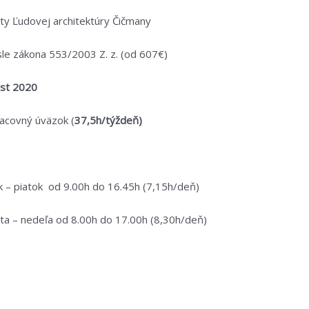
ej architektúry Čičmany
ona 553/2003 Z. z. (od 607€)
ust
2020
vný úväzok (
37,5h/týždeň)
d 9.00h do 16.45h (7,15h/deň)
 do 17.00h (8,30h/deň)