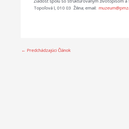
Žiadosť spolu so štruktúrovaným životopisom a 
Topoľová l, 010 03 Žilina; email:
muzeum@pmza
←
Predchádzajúci Článok