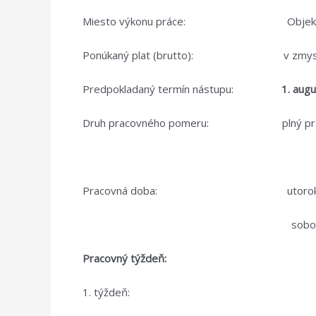
Miesto výkonu práce: Objekty Ľudov
Ponúkaný plat (brutto): v zmysle zák
Predpokladaný termín nástupu:
1. aug
Druh pracovného pomeru: plný praco
Pracovná doba: utorok – piatok o
sobota – nedeľa od 8.00h
Pracovný týždeň:
1. týždeň: