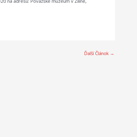
020 na adresu: Považské múzeum v Žiline,
Ďalší Článok
→