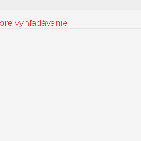
 pre vyhľadávanie
 možnostiach nastavenia sa môžete informovať bližšie kliknutím na
ážitku pri prechádzaní webom. Z nich sa vo vašom prehliadači uk
 stránky. Používame aj cookies tretích strán, ktoré nám pomáhajú
asom. Máte tiež možnosť zrušiť tieto cookies. Zrušenie niektorých