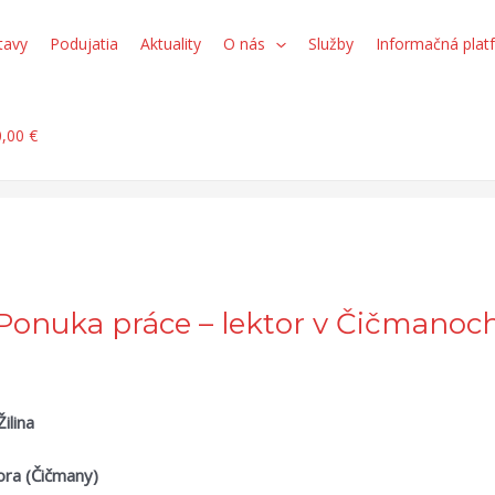
tavy
Podujatia
Aktuality
O nás
Služby
Informačná plat
0,00 €
Ponuka práce – lektor v Čičmanoc
ilina
ora (Čičmany)