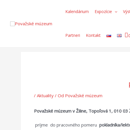
Preskočiť
Post
Search...
na
navigation
Kalendárium
Expozície
Výs
obsah
Partneri
Kontakt
/
Aktuality
/ Od
Považské múzeum
Považské múzeum v Žiline, Topoľová 1, 010 03 Ž
príjme do pracovného pomeru
pokladníka/lekt