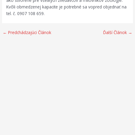
ako stvorené pre všetkých zvedavcov a milovníkov zoológie.
Kvôli obmedzenej kapacite je potrebné sa vopred objednať na
tel. č. 0907 108 659.
←
Predchádzajúci Článok
Ďalší Článok
→