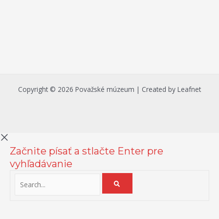
Copyright © 2026 Považské múzeum | Created by Leafnet
Začnite písať a stlačte Enter pre
vyhľadávanie
Na zlepšenie našich služieb používame cookies. O ich používaní a
možnostiach nastavenia sa môžete informovať bližšie kliknutím na