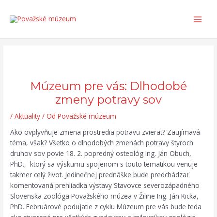
Preskočiť
Post
Search...
Main
na
navigation
Men
obsah
Múzeum pre vás: Dlhodobé
zmeny potravy sov
/
Aktuality
/ Od
Považské múzeum
Ako ovplyvňuje zmena prostredia potravu zvierat? Zaujímavá
téma, však? Všetko o dlhodobých zmenách potravy štyroch
druhov sov povie 18. 2. popredný osteológ Ing. Ján Obuch,
PhD., ktorý sa výskumu spojenom s touto tematikou venuje
takmer celý život. Jedinečnej prednáške bude predchádzať
komentovaná prehliadka výstavy Stavovce severozápadného
Slovenska zoológa Považského múzea v Žiline Ing. Ján Kicka,
PhD. Februárové podujatie z cyklu Múzeum pre vás bude teda