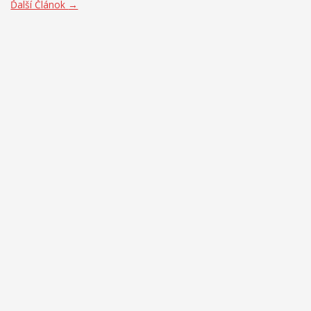
Ďalší Článok
→