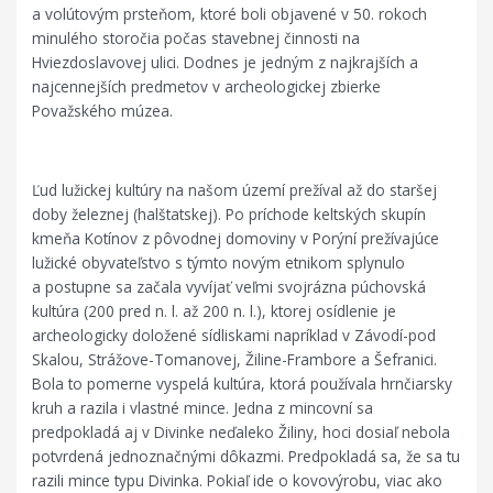
a volútovým prsteňom, ktoré boli objavené v 50. rokoch
minulého storočia počas stavebnej činnosti na
Hviezdoslavovej ulici. Dodnes je jedným z najkrajších a
najcennejších predmetov v archeologickej zbierke
Považského múzea.
Ľud lužickej kultúry na našom území prežíval až do staršej
doby železnej (halštatskej). Po príchode keltských skupín
kmeňa Kotínov z pôvodnej domoviny v Porýní prežívajúce
lužické obyvateľstvo s týmto novým etnikom splynulo
a postupne sa začala vyvíjať veľmi svojrázna púchovská
kultúra (200 pred n. l. až 200 n. l.), ktorej osídlenie je
archeologicky doložené sídliskami napríklad v Závodí-pod
Skalou, Strážove-Tomanovej, Žiline-Frambore a Šefranici.
Bola to pomerne vyspelá kultúra, ktorá používala hrnčiarsky
kruh a razila i vlastné mince. Jedna z mincovní sa
predpokladá aj v Divinke neďaleko Žiliny, hoci dosiaľ nebola
potvrdená jednoznačnými dôkazmi. Predpokladá sa, že sa tu
razili mince typu Divinka. Pokiaľ ide o kovovýrobu, viac ako