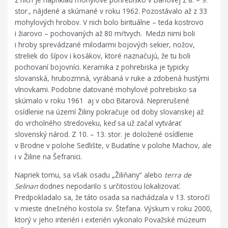
stor., nájdené a skúmané v roku 1962. Pozostávalo až z 33
mohylových hrobov. V nich bolo birituálne – teda kostrovo
i žiarovo – pochovaných až 80 mŕtvych. Medzi nimi boli
i hroby sprevádzané milodarmi bojových sekier, nožov,
streliek do šípov i kosákov, ktoré naznačujú, že tu boli
pochovaní bojovníci. Keramika z pohrebiska je typicky
slovanská, hrubozrnná, vyrábaná v ruke a zdobená hustými
vlnovkami. Podobne datované mohylové pohrebisko sa
skúmalo v roku 1961 aj v obci Bitarová. Neprerušené
osídlenie na území Žiliny pokračuje od doby slovanskej až
do vrcholného stredoveku, keď sa už začal vytvárať
slovenský národ. Z 10. – 13. stor. je doložené osídlenie
v Brodne v polohe Sedlište, v Budatíne v polohe Machov, ale
i v Žiline na Šefranici.
Napriek tomu, sa však osadu „Žiliňany“ alebo
terra de
Selinan
dodnes nepodarilo s určitosťou lokalizovať.
Predpokladalo sa, že táto osada sa nachádzala v 13. storočí
v mieste dnešného kostola sv. Štefana. Výskum v roku 2000,
ktorý v jeho interiéri i exteriéri vykonalo Považské múzeum