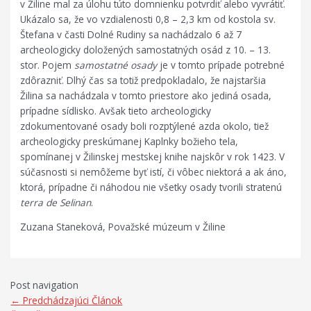
v Žiline mal za úlohu túto domnienku potvrdiť alebo vyvrátiť.
Ukázalo sa, že vo vzdialenosti 0,8 – 2,3 km od kostola sv.
Štefana v časti Dolné Rudiny sa nachádzalo 6 až 7
archeologicky doložených samostatných osád z 10. – 13.
stor. Pojem
samostatné osady
je v tomto prípade potrebné
zdôrazniť. Dlhý čas sa totiž predpokladalo, že najstaršia
Žilina sa nachádzala v tomto priestore ako jediná osada,
prípadne sídlisko. Avšak tieto archeologicky
zdokumentované osady boli rozptýlené azda okolo, tiež
archeologicky preskúmanej Kaplnky božieho tela,
spomínanej v Žilinskej mestskej knihe najskôr v rok 1423. V
súčasnosti si nemôžeme byť istí, či vôbec niektorá a ak áno,
ktorá, prípadne či náhodou nie všetky osady tvorili stratenú
terra de Selinan
.
Zuzana Staneková, Považské múzeum v Žiline
Post navigation
←
Predchádzajúci Článok