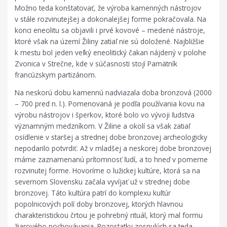
Možno teda konštatovať, že výroba kamenných nástrojov
v stále rozvinutejšej a dokonalejšej forme pokračovala. Na
konci eneolitu sa objavili i prvé kovové – medené nástroje,
ktoré však na území Žiliny zatiaľ nie sú doložené. Najbližšie
k mestu bol jeden veľký eneolitický čakan nájdený v polohe
Zvonica v Strečne, kde v súčasnosti stojí Pamätník
francúzskym partizánom.
Na neskorú dobu kamennú nadviazala doba bronzová (2000
– 700 pred n. l.). Pomenovaná je podľa používania kovu na
výrobu nástrojov i šperkov, ktoré bolo vo vývoji ľudstva
významným medzníkom. V Žiline a okolí sa však zatiaľ
osídlenie v staršej a strednej dobe bronzovej archeologicky
nepodarilo potvrdiť. Až v mladšej a neskorej dobe bronzovej
máme zaznamenanú prítomnosť ľudí, a to hneď v pomerne
rozvinutej forme. Hovoríme o lužickej kultúre, ktorá sa na
severnom Slovensku začala vyvíjať už v strednej dobe
bronzovej. Táto kultúra patrí do komplexu kultúr
popolnicových polí doby bronzovej, ktorých hlavnou
charakteristickou črtou je pohrebný rituál, ktorý mal formu
žiarového pochovávania. Pozostatky zosnulých sa teda