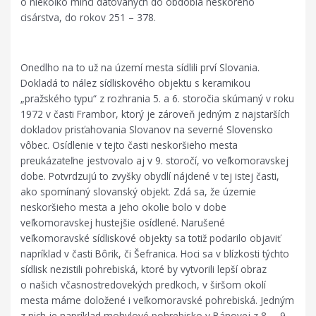
o niekoľko mincí datovaných do obdobia neskorého
cisárstva, do rokov 251 – 378.
Onedlho na to už na území mesta sídlili prví Slovania.
Dokladá to nález sídliskového objektu s keramikou
„pražského typu“ z rozhrania 5. a 6. storočia skúmaný v roku
1972 v časti Frambor, ktorý je zároveň jedným z najstarších
dokladov prisťahovania Slovanov na severné Slovensko
vôbec. Osídlenie v tejto časti neskoršieho mesta
preukázateľne jestvovalo aj v 9. storočí, vo veľkomoravskej
dobe. Potvrdzujú to zvyšky obydlí nájdené v tej istej časti,
ako spomínaný slovanský objekt. Zdá sa, že územie
neskoršieho mesta a jeho okolie bolo v dobe
veľkomoravskej hustejšie osídlené. Narušené
veľkomoravské sídliskové objekty sa totiž podarilo objaviť
napríklad v časti Bôrik, či Šefranica. Hoci sa v blízkosti týchto
sídlisk nezistili pohrebiská, ktoré by vytvorili lepší obraz
o našich včasnostredovekých predkoch, v širšom okolí
mesta máme doložené i veľkomoravské pohrebiská. Jedným
z nich je napríklad mohylové pohrebisko v Bánovej z 8. – 9.