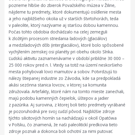
pozrieme hlbšie do zbierok Považského múzea v Žiline,
nájdeme tu predmety, ktoré dokumentujú osídlenie mesta
a jeho najbližšieho okolia už v starších štvrtohorách, teda
v paleolite, ktorý nazývame aj staršou dobou kamennou.
Počas tohto obdobia dochádzalo na celej zemeguli
k zložitým procesom striedania ľadových (glaciálov)
a medziľadových dôb (interglaciálov), ktoré bolo spôsobené
vychýlením zemskej osi planéty pri obehu okolo Slnka.
Ľudskú aktivitu zaznamenávame v období približne 30 000 –
25 000 rokov pred n. l. Vtedy sa totiž na území neskoršieho
mesta pohybovali lovci mamutov a sobov. Potvrdzujú to
nálezy štiepanej industrie zo Závodia, kde sa predpokladá
akási sezónna stanica lovcov, v ktorej sa komunita
združovala. Artefakty, ktoré nám na tomto mieste zanechali,
majú podobu kamenných čepieľok, úštepov a jadier
z pazúrika. Aj surovina, z ktorej boli tieto predmety vyrábané
je pozoruhodná pre svoj cudzí pôvod. Najbližšie zdroje
týchto silicitových hornín sa nachádzajú v okolí Opatówa
v Poľsku, čo znamená, že naši paleolitickí predkovia tieto
zdroje poznali a dokonca boli ochotní za nimi putovať.