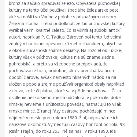
bronz sa začalo spracúvať železo. Obyvatelia púchovskej
kultúry na tento účel používali špeciálne železiarske pece,
aké sa našli i vo Varíne v polohe s príznačným názvom
Železná studňa. Treba podotknúť, že ľud púchovskej kultúry
vyrábal veľmi kvalitné železo, čo si všimli aj súdobí antickí
autori, napríklad P. C. Tacitus. Zároveň bol tento ľud veľmi
zdatný v budovaní opevnení rôzneho charakteru, akých sú
v okolí v súčasnosti známe desiatky. Na rozdiel od lužickej
kultúry však v púchovskej kultúre nie sú známe žiadne
pohrebiská, a preto sa všeobecne predpokladá, že
pochovávanie bolo, podobne, ako v predchádzajúcom
období žiarové, avšak namiesto hlinených nádob sa na
uloženie popola zrejme používali organické obaly napríklad
z dreva, kože či plátna, ktoré sa v pôde nezachovali. Či sa
osídlenie neskoršieho mesta udržalo aj v pokročilej dobe
rímskej nevieme s určitosťou povedať, naznačujú to však
rímske mince. Z ranej fázy cisárstva pochádzajú mince
nájdené v meste pred rokom 1880. Žiaľ, nepoznáme ich
nálezové okolnosti. Vymedzujú časový horizont od roku 98
(cisár Traján) do roku 253. Iné sa našli v roku 1893. Ide