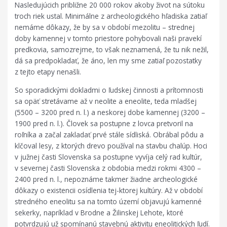
Nasledujúcich približne 20 000 rokov akoby život na sútoku
troch riek ustal. Minimálne z archeologického hľadiska zatiaľ
nemáme dôkazy, že by sa v období mezolitu – strednej
doby kamennej v tomto priestore pohybovali naši pravekí
predkovia, samozrejme, to však neznamená, že tu nik nežil,
dá sa predpokladať, že áno, len my sme zatiaľ pozostatky
z tejto etapy nenašli.
So sporadickými dokladmi o ľudskej činnosti a prítomnosti
sa opäť stretávame až v neolite a eneolite, teda mladšej
(5500 – 3200 pred n. l.) a neskorej dobe kamennej (3200 –
1900 pred n. l.). Človek sa postupne z lovca pretvoril na
roľníka a začal zakladať prvé stále sídliská. Obrábal pôdu a
klčoval lesy, z ktorých drevo používal na stavbu chalúp. Hoci
v južnej časti Slovenska sa postupne vyvíja celý rad kultúr,
v severnej časti Slovenska z obdobia medzi rokmi 4300 –
2400 pred n. l., nepoznáme takmer žiadne archeologické
dôkazy o existencii osídlenia tej-ktorej kultúry. Až v období
stredného eneolitu sa na tomto území objavujú kamenné
sekerky, napríklad v Brodne a Žilinskej Lehote, ktoré
potvrdzujú už spomínanú stavebnú aktivitu eneolitických ľudí.