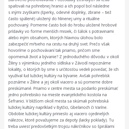
spaľovali na pohrebnej hranici a ich popol bol následne
s inými zvyškami (šperky, odevné doplnky, zbrane – tiež
často spálené) uložený do hlinenej urny a rituálne
pochovaný. Pomerne často boli do hrobu uložené hrobové
prídavky vo forme menších misiek, či šálok s potravinami
alebo iným obsahom, ktorých hlavnou úlohou bolo
zabezpečiť mŕtveho na cestu na druhý svet. Prečo však
hovoríme o pochovávaní tak priamo, pričom sme
opomenuli život a bývanie? Z jednoduchého dôvodu: v okolí
Žiliny s výnimkou jedného sídliska v Závodí nepoznáme
lokality, o ktorých by sme s určitosťou vedeli povedať, že ich
využíval ľud lužickej kultúry na bývanie. Avšak pohrebísk
poznáme v Žiline a jej okolí viacero a sú pomerne dobre
preskúmané. Priamo v centre mesta sa podarilo preskúmať
jedno pohrebisko na mieste evanjelického kostola na
Šefranici. V bližšom okolí mesta sa skúmali pohrebiská
lužickej kultúry napríklad v Bytčici, Gbeľanoch či Varíne.
Obdobie lužickej kultúry prinieslo aj viacero ojedinelých
nálezov, ktoré považujeme za depoty (laicky poklady). Tu
treba uviesť predovšetkým trojicu nákrčníkov so špirálami