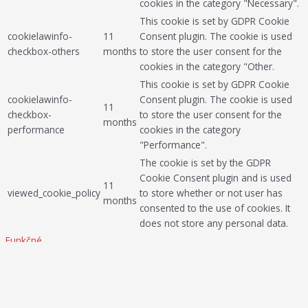
cookies in the category "Necessary".
This cookie is set by GDPR Cookie
cookielawinfo-
11
Consent plugin. The cookie is used
checkbox-others
months
to store the user consent for the
cookies in the category "Other.
This cookie is set by GDPR Cookie
cookielawinfo-
Consent plugin. The cookie is used
11
checkbox-
to store the user consent for the
months
performance
cookies in the category
"Performance".
The cookie is set by the GDPR
Cookie Consent plugin and is used
11
viewed_cookie_policy
to store whether or not user has
months
consented to the use of cookies. It
does not store any personal data.
Funkčné
Funkčné
Funkčné súbory cookie pomáhajú vykonávať určité funkcie, ako je
zdieľanie obsahu webovej stránky na platformách sociálnych médií,
zhromažďovanie spätnej väzby a ďalšie funkcie tretích strán.