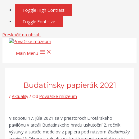
Toggle High Contrast
Toggle Font size
Preskočiť na obsah
Main Menu
Budatínsky papierák 2021
/
Aktuality
/ Od
Považské múzeum
V sobotu 17. júla 2021 sa v priestoroch Drotárskeho
pavilónu v areáli Budatínskeho hradu uskutoční 2. ročník
výstavy a súťaže modelov z papiera pod názvom
Budatínsky
papierák
. Okrem stretnutia v rámci komunity modelárov je