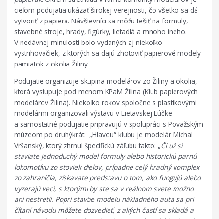
cieľom podujatia ukázať širokej verejnosti, čo všetko sa dá
vytvoriť z papiera. Návštevníci sa môžu tešiť na formuly,
stavebné stroje, hrady, figúrky, lietadlá a mnoho iného.
V nedávnej minulosti bolo vydaných aj niekoľko
vystrihovačiek, z ktorých sa dajú zhotoviť papierové modely
pamiatok z okolia Žiliny.
Podujatie organizuje skupina modelárov zo Žiliny a okolia,
ktorá vystupuje pod menom KPaM Žilina (Klub papierových
modelárov Žilina). Niekoľko rokov spoločne s plastikovými
modelármi organizovali výstavu v Lietavskej Lúčke
a samostatné podujatie pripravujú v spolupráci s Považským
múzeom po druhýkrát. „Hlavou“ klubu je modelár Michal
Vršanský, ktorý zhrnul špecifickú záľubu takto: „
Či už si
staviate jednoduchý model formuly alebo historickú parnú
lokomotívu zo stoviek dielov, prípadne celý hradný komplex
zo zahraničia, získavate predstavu o tom, ako fungujú alebo
vyzerajú veci, s ktorými by ste sa v reálnom svete možno
ani nestretli. Popri stavbe modelu nákladného auta sa pri
čítaní návodu môžete dozvedieť, z akých častí sa skladá a