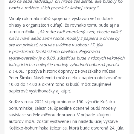
ako na seba nadväzujú, pri hrade zas zistíte, aké budovy ho
tvoria a môžete si ich prezrieť z každej strany.“
Minulý rok mala súťaž spojená s výstavou veľmi dobré
ohlasy a organizátori dúfajú, že rovnako tomu bude aj na
tomto ročníku.
„Ak máte radi zmenšený svet, chcete vidieť
niečo nové alebo sami robíte modely z papiera a chceli by
ste ich priniesť, radi vás uvidíme v sobotu 17. júla
v priestoroch Drotárskeho pavilónu. Registrácia
vystavovateľov je o 8.00, súťažiť sa bude v rôznych vekových
kategóriách a najlepšie modely vyhodnotí odborná porota
o 14.00. “
pozýva historik dopravy z Považského múzea
Peter Šimko. Návštevníci môžu diela z papiera obdivovať od
10.00 do 14.00 a okrem toho si budú môcť zaujímavé
papierové vystrihovačky aj kúpiť.
Keďže v roku 2021 si pripomíname 150. výročie Košicko-
bohumínskej železnice, špeciálne ocenené budú modely
súvisiace so železničnou dopravou. V prípade záujmu
autorov môžu zostať vystavené i na nasledujúcej výstave
Košicko-bohumínska železnica, ktorá bude otvorená 24. júla.