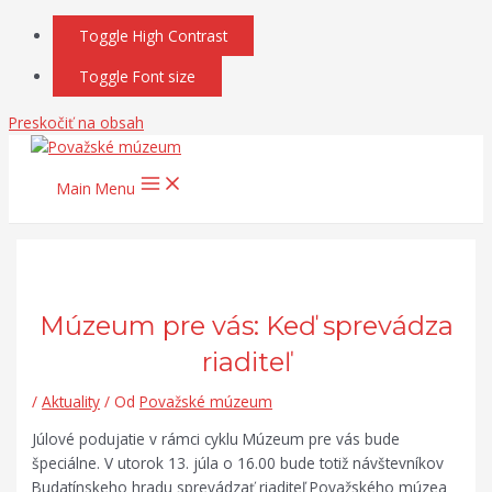
Toggle High Contrast
Toggle Font size
Preskočiť na obsah
Main Menu
Múzeum pre vás: Keď sprevádza
riaditeľ
/
Aktuality
/ Od
Považské múzeum
Júlové podujatie v rámci cyklu Múzeum pre vás bude
špeciálne. V utorok 13. júla o 16.00 bude totiž návštevníkov
Budatínskeho hradu sprevádzať riaditeľ Považského múzea