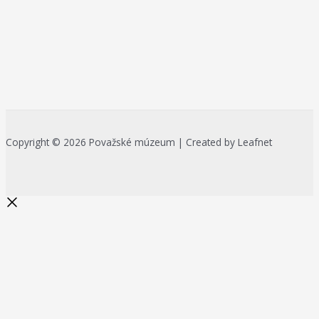
Copyright © 2026 Považské múzeum | Created by Leafnet
Začnite písať a stlačte Enter pre
vyhľadávanie
Search...