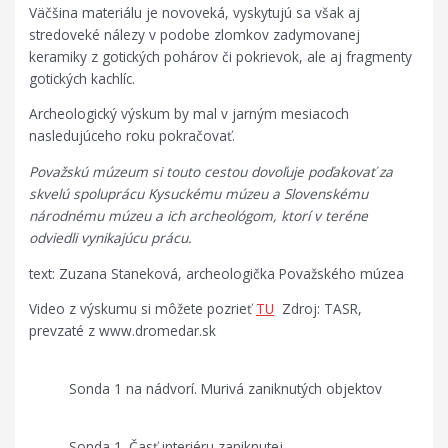
Väčšina materiálu je novoveká, vyskytujú sa však aj
stredoveké nálezy v podobe zlomkov zadymovanej
keramiky z gotických pohárov či pokrievok, ale aj fragmenty
gotických kachlíc.
Archeologický výskum by mal v jarným mesiacoch
nasledujúceho roku pokračovať.
Považskú múzeum si touto cestou dovoľuje poďakovať za
skvelú spoluprácu Kysuckému múzeu a Slovenskému
národnému múzeu a ich archeológom, ktorí v teréne
odviedli vynikajúcu prácu.
text: Zuzana Staneková, archeologička Považského múzea
Video z výskumu si môžete pozrieť
TU
Zdroj: TASR,
prevzaté z www.dromedar.sk
Sonda 1 na nádvorí. Murivá zaniknutých objektov
Sonda 1. Časť interiéru zaniknutej