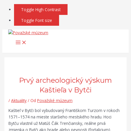
Main
Preskočiť
Post
Search...
Menu
na
navigation
Toggle High Contrast
obsah
Toggle Font size
Prvý archeologický výskum
Kaštieľa v Bytči
/
Aktuality
/ Od
Považské múzeum
Kaštieľ v Bytči bol vybudovaný Františkom Turzom v rokoch
1571–1574 na mieste staršieho mestského hradu. Hoci
Bytču vlastnil už Matúš Čák Trenčiansky, reálne prvá
zmienka o Bytči ako hrade alebo pevnosti (fortalicium)