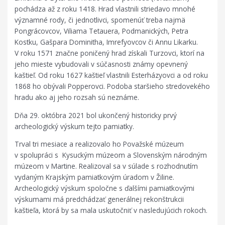
pochádza až z roku 1418. Hrad vlastnili striedavo mnohé
významné rody, či jednotlivci, spomenúť treba najmä
Pongrácovcov, Viliama Tetauera, Podmanických, Petra
Kostku, Gašpara Dominitha, Imrefyovcov či Annu Likarku.
V roku 1571 značne poničený hrad získali Turzovci, ktorí na
jeho mieste vybudovali v súčasnosti známy opevnený
kaštieľ. Od roku 1627 kaštieľ vlastnili Esterházyovci a od roku
1868 ho obývali Popperovci. Podoba staršieho stredovekého
hradu ako aj jeho rozsah sú neznáme.
Dňa 29. októbra 2021 bol ukončený historicky prvý
archeologický výskum tejto pamiatky.
Trval tri mesiace a realizovalo ho Považské múzeum
v spolupráci s Kysuckým múzeom a Slovenským národným
múzeom v Martine. Realizoval sa v súlade s rozhodnutím
vydaným Krajským pamiatkovým úradom v Žiline.
Archeologický výskum spoločne s ďalšími pamiatkovými
výskumami má predchádzať generálnej rekonštrukcii
kaštieľa, ktorá by sa mala uskutočniť v nasledujúcich rokoch.