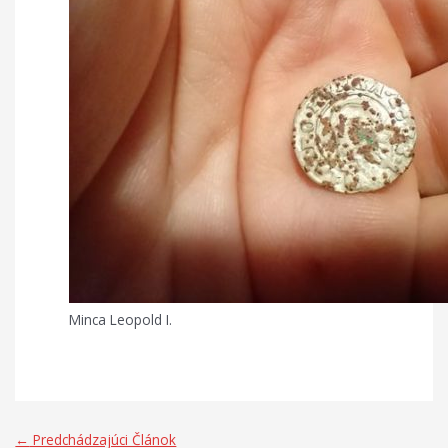
Minca Leopold I.
←
Predchádzajúci Článok