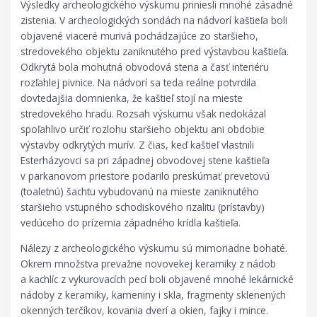
Výsledky archeologického výskumu priniesli mnohé zásadné
zistenia. V archeologických sondách na nádvorí kaštieľa boli
objavené viaceré murivá pochádzajúce zo staršieho,
stredovekého objektu zaniknutého pred výstavbou kaštieľa.
Odkrytá bola mohutná obvodová stena a časť interiéru
rozľahlej pivnice. Na nádvorí sa teda reálne potvrdila
dovtedajšia domnienka, že kaštieľ stojí na mieste
stredovekého hradu. Rozsah výskumu však nedokázal
spoľahlivo určiť rozlohu staršieho objektu ani obdobie
výstavby odkrytých murív. Z čias, keď kaštieľ vlastnili
Esterházyovci sa pri západnej obvodovej stene kaštieľa
v parkanovom priestore podarilo preskúmať prevetovú
(toaletnú) šachtu vybudovanú na mieste zaniknutého
staršieho vstupného schodiskového rizalitu (prístavby)
vedúceho do prízemia západného krídla kaštieľa.
Nálezy z archeologického výskumu sú mimoriadne bohaté.
Okrem množstva prevažne novovekej keramiky z nádob
a kachlíc z vykurovacích pecí boli objavené mnohé lekárnické
nádoby z keramiky, kameniny i skla, fragmenty sklenených
okenných terčíkov, kovania dverí a okien, fajky i mince.