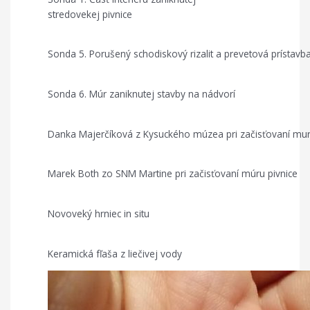
stredovekej pivnice
Sonda 5. Porušený schodiskový rizalit a prevetová prístavb
Sonda 6. Múr zaniknutej stavby na nádvorí
Danka Majerčíková z Kysuckého múzea pri začisťovaní mur
Marek Both zo SNM Martine pri začisťovaní múru pivnice
Novoveký hrniec in situ
Keramická fľaša z liečivej vody