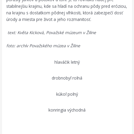
stabilnejšiu krajinu, kde sa hľadí na ochranu pôdy pred eróziou,
na krajinu s dostatkom pôdnej vlhkosti, ktorá zabezpečí dosť
úrody a miesta pre život a jeho rozmanitosť.
text: Květa Kicková, Považské múzeum v Žiline
foto: archív Považského múzea v Žiline
hlaváčik letný
drobnobyľ roľná
kúkoľ poľný
konringia východná