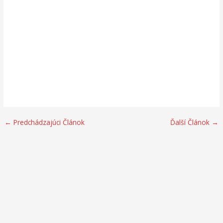
←
Predchádzajúci Článok
Ďalší Článok
→