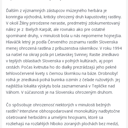
Ďalším z významných zástupcov múzejného herbára je
konringia východná, kriticky ohrozený druh kapustovitej rastliny.
V okolí Žiliny prirodzene nerastie, predmetný zdokumentovaný
nález je z Bielych Karpát, ale rovnako ako pre ostatné
spomínané druhy, v minulosti bola u nás nepomerne hojnejšia.
Hlaváčik letný je podľa Červeného zoznamu rastlín Slovenska
menej ohrozená rastlina z príbuzenstva iskerníkov. V roku 1994
sa našiel na okraji poľa pri Lietavskej Svinnej. Rastie zriedkavo
v teplých oblastiach Slovenska v poľných kultúrach, aj popri
cestách. Počas kvitnutia ho do diaľky prezrádzajú jeho pekné
tehlovočervené kvety s čiernou škvrnkou na báze. Drobnobyľ
roľná je zriedkavá poľná burinka ozimín z čeľade ružovitých. Jej
najbližšia lokalita výskytu bola zaznamenaná v Tepličke nad
Váhom. V súčasnosti je na Slovensku ohrozeným druhom.
Čo spôsobuje ohrozenosť niektorých v minulosti bežných
rastlín? Intenzívne obhospodarované monokultúry nadbytočne
ošetrované herbicídmi a umelými hnojivami, ktoré sa
rozliehajú na rozľahlých hlboko zoraných plochách bez medzí,