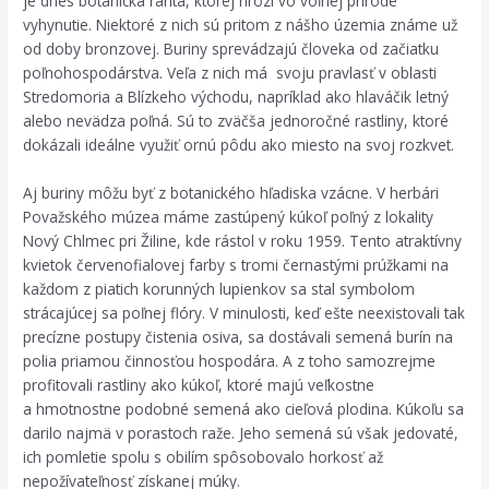
je dnes botanická rarita, ktorej hrozí vo voľnej prírode
vyhynutie. Niektoré z nich sú pritom z nášho územia známe už
od doby bronzovej. Buriny sprevádzajú človeka od začiatku
poľnohospodárstva. Veľa z nich má svoju pravlasť v oblasti
Stredomoria a Blízkeho východu, napríklad ako hlaváčik letný
alebo nevädza poľná. Sú to zväčša jednoročné rastliny, ktoré
dokázali ideálne využiť ornú pôdu ako miesto na svoj rozkvet.
Aj buriny môžu byť z botanického hľadiska vzácne. V herbári
Považského múzea máme zastúpený kúkoľ poľný z lokality
Nový Chlmec pri Žiline, kde rástol v roku 1959. Tento atraktívny
kvietok červenofialovej farby s tromi černastými prúžkami na
každom z piatich korunných lupienkov sa stal symbolom
strácajúcej sa poľnej flóry. V minulosti, keď ešte neexistovali tak
precízne postupy čistenia osiva, sa dostávali semená burín na
polia priamou činnosťou hospodára. A z toho samozrejme
profitovali rastliny ako kúkoľ, ktoré majú veľkostne
a hmotnostne podobné semená ako cieľová plodina. Kúkoľu sa
darilo najmä v porastoch raže. Jeho semená sú však jedovaté,
ich pomletie spolu s obilím spôsobovalo horkosť až
nepožívateľnosť získanej múky.