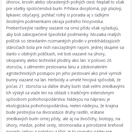
úhorov, krovín alebo obrastených poľných ciest. Neplatí to však
pre všetky spoločenstvá burín. Pŕhľava dvojdomá, pýr plazivý,
lipkavec obyčajný, pichliač roľný si poradia aj s ťažkými
životnými podmienkami okraja poľného hnojoviska.
Prieberčivejšie rastliny viazané na ornú pôdu však vyžadujú,
aby boli zabezpečené špecifické podmienky. Mozaika malých
políčok so striedaním rozmanitých plodín v predchádzajúcich
stáročiach bola pre nich naozajstným rajom. Jednej skupine sa
darilo v obilných políčkach, iné boli viazané na úhory,
okopaniny alebo technické plodiny ako ľan. V polovici 20.
storočia, s utlmením pestovania ľanu a zdokonalením
agrotechnických postupov pri jeho pestovaní ako prvé vymizli
buriny viazané na ľan. Herbicídy a umelé hnojivá spôsobili, že
počas 21. storočia sa ďalšie druhy burín stali veľmi zriedkavými.
Ich výskyt sa viaže len na oblasti s tradičným extenzívnym
spôsobom poľnohospodárstva. Nádejou na nápravu je
ekologizácia poľnohospodárstva, nielen nádejou, že krajina
bude pestrejšia na divorastúce druhy rastlín, vrátane
zriedkavých burín ornej pôdy, ale aj na živočíchy, biotopy, na
úhory, medze, poľné cesty, stromoradia a prirodzené brehové
porasty jarkov a potokov a tôní. Je to rovnako nádej pre