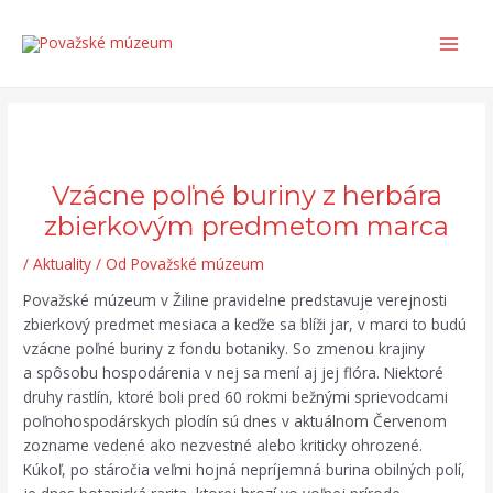
Preskočiť
Post
Search...
Main
na
navigation
Men
obsah
Vzácne poľné buriny z herbára
zbierkovým predmetom marca
/
Aktuality
/ Od
Považské múzeum
Považské múzeum v Žiline pravidelne predstavuje verejnosti
zbierkový predmet mesiaca a keďže sa blíži jar, v marci to budú
vzácne poľné buriny z fondu botaniky. So zmenou krajiny
a spôsobu hospodárenia v nej sa mení aj jej flóra. Niektoré
druhy rastlín, ktoré boli pred 60 rokmi bežnými sprievodcami
poľnohospodárskych plodín sú dnes v aktuálnom Červenom
zozname vedené ako nezvestné alebo kriticky ohrozené.
Kúkoľ, po stáročia veľmi hojná nepríjemná burina obilných polí,