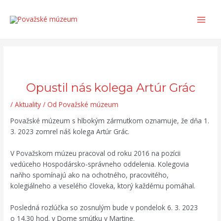
Preskočiť
Post
Search...
Main
na
navigation
Men
obsah
Opustil nás kolega Artúr Grác
/
Aktuality
/ Od
Považské múzeum
Považské múzeum s hlbokým zármutkom oznamuje, že dňa 1.
3. 2023 zomrel náš kolega Artúr Grác.
V Považskom múzeu pracoval od roku 2016 na pozícii
vedúceho Hospodársko-správneho oddelenia. Kolegovia
naňho spomínajú ako na ochotného, pracovitého,
kolegiálneho a veselého človeka, ktorý každému pomáhal.
Posledná rozlúčka so zosnulým bude v pondelok 6. 3. 2023
o 14.30 hod. v Dome smútku v Martine.