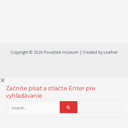
Copyright © 2026 Považské múzeum | Created by Leafnet
Začnite písať a stlačte Enter pre
vyhľadávanie
Na zlepšenie našich služieb používame cookies. O ich používaní a
možnostiach nastavenia sa môžete informovať bližšie kliknutím na