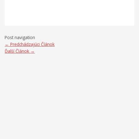
Post navigation
←
Predchádzajúci Článok
Ďalší Článok
→