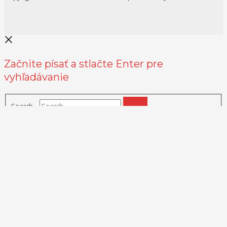
Začnite písať a stlačte Enter pre
vyhľadávanie
Search...
Na zlepšenie našich služieb používame cookies. O ich používaní a
možnostiach nastavenia sa môžete informovať bližšie kliknutím na
Viac info
.
Prijať všetko
Odmietnuť
Nastavenia
Zásady používania cookies
Close
Prehľad ochrany osobných údajov