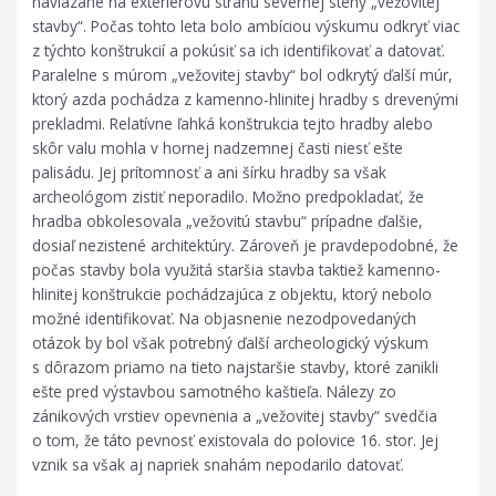
naviazané na exteriérovú stranu severnej steny „vežovitej
stavby“. Počas tohto leta bolo ambíciou výskumu odkryť viac
z týchto konštrukcií a pokúsiť sa ich identifikovať a datovať.
Paralelne s múrom „vežovitej stavby“ bol odkrytý ďalší múr,
ktorý azda pochádza z kamenno-hlinitej hradby s drevenými
prekladmi. Relatívne ľahká konštrukcia tejto hradby alebo
skôr valu mohla v hornej nadzemnej časti niesť ešte
palisádu. Jej prítomnosť a ani šírku hradby sa však
archeológom zistiť neporadilo. Možno predpokladať, že
hradba obkolesovala „vežovitú stavbu“ prípadne ďalšie,
dosiaľ nezistené architektúry. Zároveň je pravdepodobné, že
počas stavby bola využitá staršia stavba taktiež kamenno-
hlinitej konštrukcie pochádzajúca z objektu, ktorý nebolo
možné identifikovať. Na objasnenie nezodpovedaných
otázok by bol však potrebný ďalší archeologický výskum
s dôrazom priamo na tieto najstaršie stavby, ktoré zanikli
ešte pred výstavbou samotného kaštieľa. Nálezy zo
zánikových vrstiev opevnenia a „vežovitej stavby“ svedčia
o tom, že táto pevnosť existovala do polovice 16. stor. Jej
vznik sa však aj napriek snahám nepodarilo datovať.