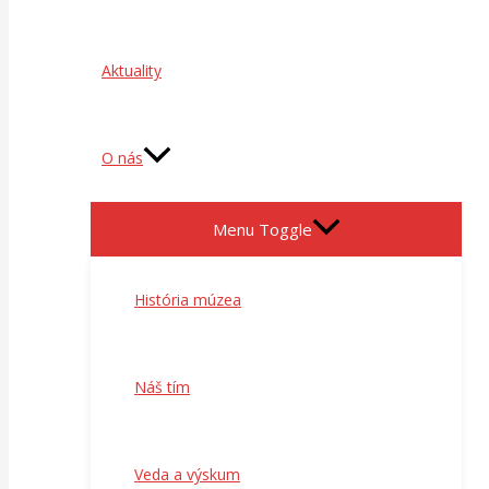
Aktuality
O nás
Menu Toggle
História múzea
Náš tím
Veda a výskum