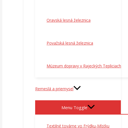
Oravská lesná železnica
Považská lesná železnica
Múzeum dopravy v Rajeckých Tepliciach
Remeslá a priemysel
Menu Toggle
Textilné továrne vo Frýdku-Místku