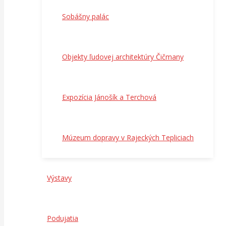
Sobášny palác
Objekty ľudovej architektúry Čičmany
Expozícia Jánošík a Terchová
Múzeum dopravy v Rajeckých Tepliciach
Výstavy
Podujatia