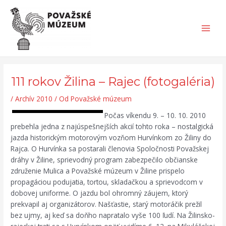
Preskočiť
Post
Search...
Main
na
navigation
Men
obsah
111 rokov Žilina – Rajec (fotogaléria)
/
Archív 2010
/ Od
Považské múzeum
Počas víkendu 9. – 10. 10. 2010
prebehla jedna z najúspešnejších akcií tohto roka – nostalgická
jazda historickým motorovým vozňom Hurvínkom zo Žiliny do
Rajca. O Hurvínka sa postarali členovia Spoločnosti Považskej
dráhy v Žiline, sprievodný program zabezpečilo občianske
združenie Mulica a Považské múzeum v Žiline prispelo
propagáciou podujatia, tortou, skladačkou a sprievodcom v
dobovej uniforme. O jazdu bol ohromný záujem, ktorý
prekvapil aj organizátorov. Našťastie, starý motoráčik prežil
bez ujmy, aj keď sa doňho napratalo vyše 100 ľudí. Na Žilinsko-