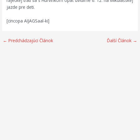
rajeckej trati sa s Hurvínkom opäť uvidíme 6. 12. na Mikulášskej
jazde pre deti.
[cincopa AIJAGSaal-ki]
←
Predchádzajúci Článok
Ďalší Článok
→