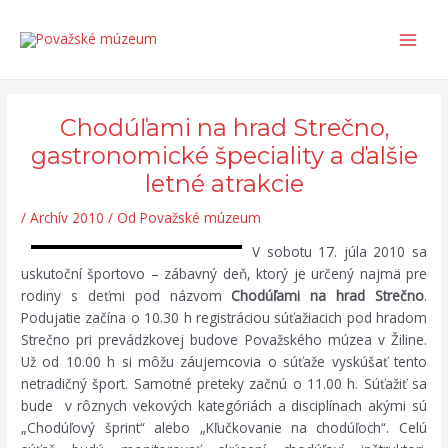
Preskočiť
Post
Search...
Main
na
navigation
Men
obsah
Chodúľami na hrad Strečno,
gastronomické špeciality a ďalšie
letné atrakcie
/
Archív 2010
/ Od
Považské múzeum
V sobotu 17. júla 2010 sa
uskutoční športovo – zábavný deň, ktorý je určený najmä pre
rodiny s deťmi pod názvom
Chodúľami na hrad Strečno
.
Podujatie začína o 10.30 h registráciou súťažiacich pod hradom
Strečno pri prevádzkovej budove Považského múzea v Žiline.
Už od 10.00 h si môžu záujemcovia o súťaže vyskúšať tento
netradičný šport. Samotné preteky začnú o 11.00 h. Súťažiť sa
bude v rôznych vekových kategóriách a disciplínach akými sú
„Chodúľový šprint“ alebo „Kľučkovanie na chodúľoch“. Celú