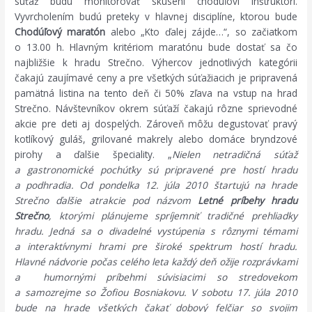
súťaž budú monitorovať skúsení chodúľoví inštruktori.
Vyvrcholením budú preteky v hlavnej disciplíne, ktorou bude
Chodúľový maratón
alebo „Kto ďalej zájde…“, so začiatkom
o 13.00 h.
Hlavným kritériom maratónu bude dostať sa čo
najbližšie k hradu Strečno. Výhercov jednotlivých kategórii
čakajú zaujímavé ceny a pre všetkých súťažiacich je pripravená
pamätná listina na tento deň či 50% zľava na vstup na hrad
Strečno. Návštevníkov okrem súťaží čakajú rôzne sprievodné
akcie pre deti aj dospelých. Zároveň môžu degustovať pravý
kotlíkový guláš, grilované makrely alebo domáce bryndzové
pirohy a ďalšie špeciality. „
Nielen netradičná súťaž
a gastronomické pochúťky sú pripravené pre hostí hradu
a podhradia. Od pondelka 12. júla 2010 štartujú na hrade
Strečno ďalšie atrakcie pod názvom
Letné príbehy hradu
Strečno
, ktorými plánujeme spríjemniť tradičné prehliadky
hradu. Jedná sa o divadelné vystúpenia s rôznymi témami
a interaktívnymi hrami pre široké spektrum hostí hradu.
Hlavné nádvorie počas celého leta každý deň ožije rozprávkami
a humornými príbehmi súvisiacimi so stredovekom
a samozrejme so Žofiou Bosniakovu. V sobotu 17. júla 2010
bude na hrade všetkých čakať dobový felčiar so svojim