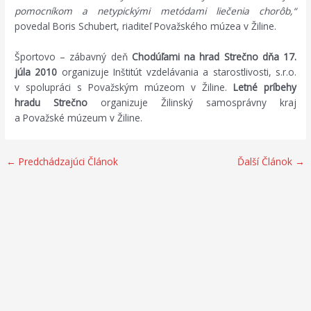
pomocníkom a netypickými metódami liečenia chorôb,“
povedal Boris Schubert, riaditeľ Považského múzea v Žiline.
Športovo – zábavný deň
Chodúľami na hrad
Strečno
dňa 17.
júla 2010
organizuje Inštitút vzdelávania a starostlivosti, s.r.o.
v spolupráci s Považským múzeom v Žiline.
Letné príbehy
hradu Strečno
organizuje Žilinský samosprávny kraj
a Považské múzeum v Žiline.
←
Predchádzajúci Článok
Ďalší Článok
→