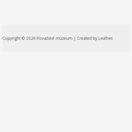
Copyright © 2026 Považské múzeum | Created by Leafnet
Na zlepšenie našich služieb používame cookies. O ich používaní a
možnostiach nastavenia sa môžete informovať bližšie kliknutím na
Viac info
.
Prijať všetko
Odmietnuť
Nastavenia
Zásady používania cookies
Close
Prehľad ochrany osobných údajov