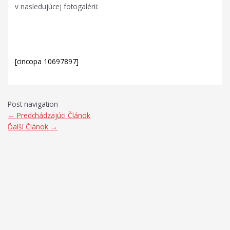
v nasledujúcej fotogalérii:
.
.
[cincopa 10697897]
Post navigation
←
Predchádzajúci Článok
Ďalší Článok
→