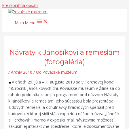
Preskočiť na obsah
Main Menu
Návraty k Jánošíkovi a remeslám
(fotogaléria)
/
Archív 2010
/ Od
Považské múzeum
V dňoch 29. júla – 1. augusta 2010 sa v Terchovej konal
48. ročník Jánošíkových dni. Považské múzeum v Žiline sa do
tohoto podujatia zapojilo programom pod názvom Návraty
k Jánošíkovi a remeslám. Jeho súčasťou bola prezentácia
ľudových remesiel a ochutnávky hrachových špecialít pred
budovou, v ktorej sídli stála expozícia nášho múzea „Jánošík
a Terchová“. Priamo v expozícii mali návštevnici možnosť
zakúsiť jej interaktívne spestrenie, ktoré je zdokumentované