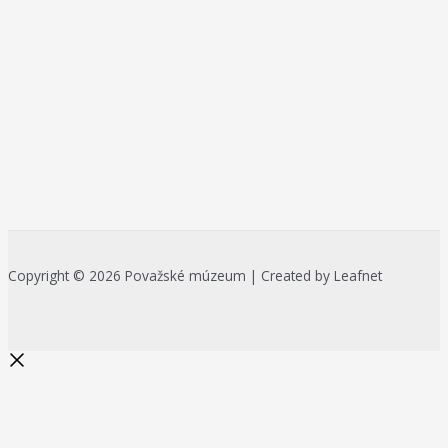
Copyright © 2026 Považské múzeum | Created by Leafnet
Začnite písať a stlačte Enter pre
vyhľadávanie