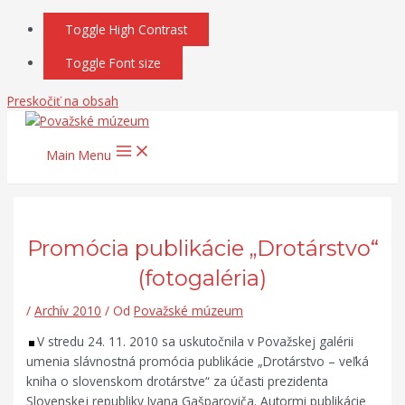
Toggle High Contrast
Toggle Font size
Preskočiť na obsah
Main Menu
Promócia publikácie „Drotárstvo“
(fotogaléria)
/
Archív 2010
/ Od
Považské múzeum
V stredu 24. 11. 2010 sa uskutočnila v Považskej galérii
umenia slávnostná promócia publikácie „Drotárstvo – veľká
kniha o slovenskom drotárstve“ za účasti prezidenta
Slovenskej republiky Ivana Gašparoviča. Autormi publikácie