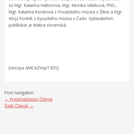
sú Mgr. Katarína Hallonová, Mgr. Monika Váleková, PhD.,
Mgr. Katarína Kendrová z Považského múzea v Žiline a Mgr.
Alojz Kontrík z Kysuckého múzea v Čadci. Vydavateľom
publikácie je Matica slovenská.
.
.
[cincopa AMCAZVqaT3DS]
Post navigation
←
Predchádzajúci Článok
Ďalší Článok
→