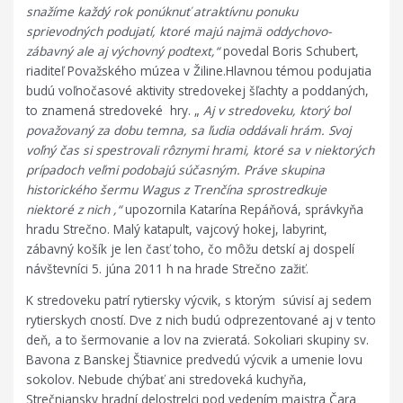
snažíme každý rok ponúknuť atraktívnu ponuku
sprievodných podujatí, ktoré majú najmä oddychovo-
zábavný ale aj výchovný podtext,“
povedal Boris Schubert,
riaditeľ Považského múzea v Žiline.
Hlavnou témou podujatia
budú voľnočasové aktivity stredovekej šľachty a poddaných,
to znamená stredoveké hry. „
Aj v stredoveku, ktorý bol
považovaný za dobu temna, sa ľudia oddávali hrám. Svoj
voľný čas si spestrovali rôznymi hrami, ktoré sa v niektorých
prípadoch veľmi podobajú
súčasným.
Práve skupina
historického šermu Wagus z Trenčína sprostredkuje
niektoré z nich ,“
upozornila Katarína Repáňová, správkyňa
hradu Strečno. Malý katapult, vajcový hokej, labyrint,
zábavný košík je len časť toho, čo môžu detskí aj dospelí
návštevníci 5. júna 2011 h na hrade Strečno zažiť.
K stredoveku patrí rytiersky výcvik, s ktorým súvisí aj sedem
rytierskych cností. Dve z nich budú odprezentované aj v tento
deň, a to šermovanie a lov na zvieratá. Sokoliari skupiny sv.
Bavona z Banskej Štiavnice predvedú výcvik a umenie lovu
sokolov. Nebude chýbať ani stredoveká kuchyňa,
Strečniansky hradní delostrelci pod vedením majstra Čara