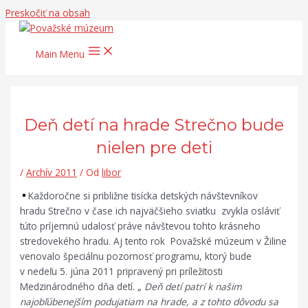
Preskočiť na obsah
Main Menu
Deň detí na hrade Strečno bude
nielen pre deti
/
Archív 2011
/ Od
libor
Každoročne si približne tisícka detských návštevníkov
hradu Strečno v čase ich najväčšieho sviatku zvykla osláviť
túto príjemnú udalosť práve návštevou tohto krásneho
stredovekého hradu. Aj tento rok Považské múzeum v Žiline
venovalo špeciálnu pozornosť programu, ktorý bude
v nedeľu 5. júna 2011 pripravený pri príležitosti
Medzinárodného dňa detí. „
Deň detí patrí k našim
najobľúbenejším podujatiam na hrade, a z tohto dôvodu sa