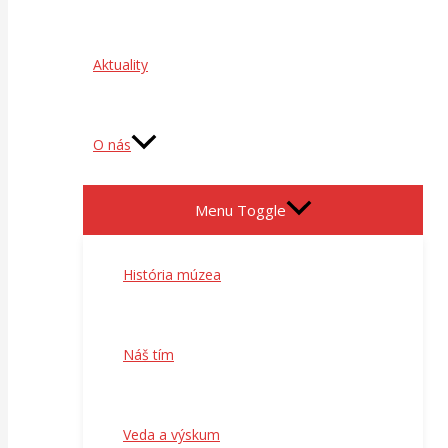
Aktuality
O nás
Menu Toggle
História múzea
Náš tím
Veda a výskum