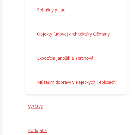
Sobášny palác
Objekty ľudovej architektúry Čičmany
Expozícia Jánošík a Terchová
Múzeum dopravy v Rajeckých Tepliciach
Výstavy
Podujatia