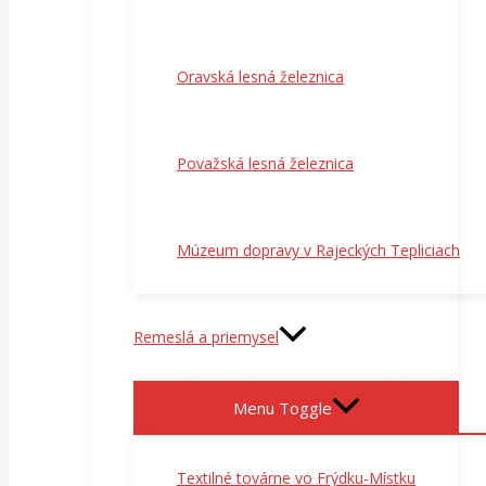
Oravská lesná železnica
Považská lesná železnica
Múzeum dopravy v Rajeckých Tepliciach
Remeslá a priemysel
Menu Toggle
Textilné továrne vo Frýdku-Místku