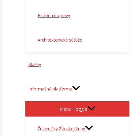
História dopravy
Architektonické súťaže
Služby
Informačná platforma
Menu Toggle
Železničky Žilinskej župy