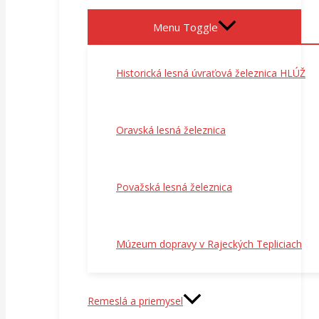
Menu Toggle
Historická lesná úvraťová železnica HLÚŽ
Oravská lesná železnica
Považská lesná železnica
Múzeum dopravy v Rajeckých Tepliciach
Remeslá a priemysel