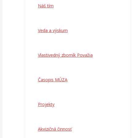
Náš tím
Veda a výskum
Vlastivedný zborník Považia
Časopis MÚZA
Projekty
Akvizičná činnosť