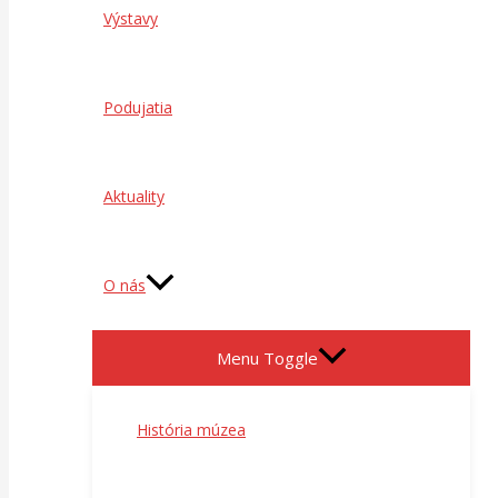
Výstavy
Podujatia
Aktuality
O nás
Menu Toggle
História múzea