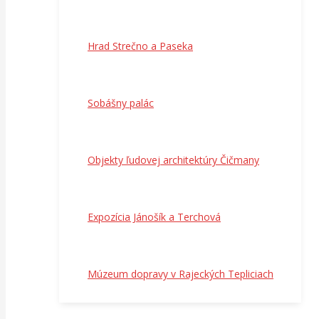
Hrad Strečno a Paseka
Sobášny palác
Objekty ľudovej architektúry Čičmany
Expozícia Jánošík a Terchová
Múzeum dopravy v Rajeckých Tepliciach