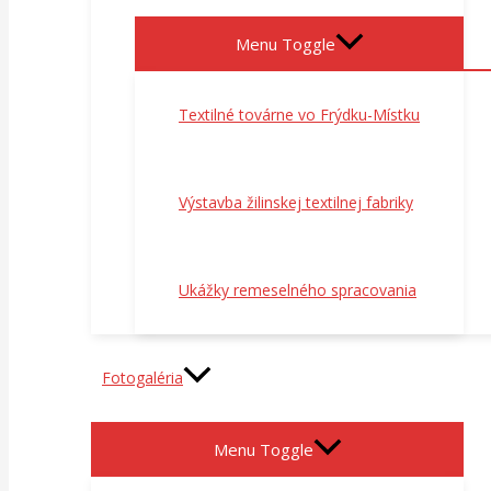
Menu Toggle
Textilné továrne vo Frýdku-Místku
Výstavba žilinskej textilnej fabriky
Ukážky remeselného spracovania
Fotogaléria
Menu Toggle