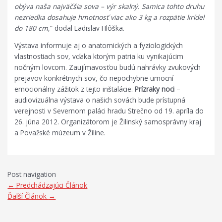
obýva naša najväčšia sova – výr skalný. Samica tohto druhu
nezriedka dosahuje hmotnosť viac ako 3 kg a rozpätie krídel
do 180 cm
,“ dodal Ladislav Hlôška.
Výstava informuje aj o anatomických a fyziologických
vlastnostiach sov, vďaka ktorým patria ku vynikajúcim
nočným lovcom. Zaujímavosťou budú nahrávky zvukových
prejavov konkrétnych sov, čo nepochybne umocní
emocionálny zážitok z tejto inštalácie.
Prízraky noci
–
audiovizuálna výstava o našich sovách bude prístupná
verejnosti v Severnom paláci hradu Strečno od 19. apríla do
26. júna 2012. Organizátorom je Žilinský samosprávny kraj
a Považské múzeum v Žiline.
Post navigation
←
Predchádzajúci Článok
Ďalší Článok
→