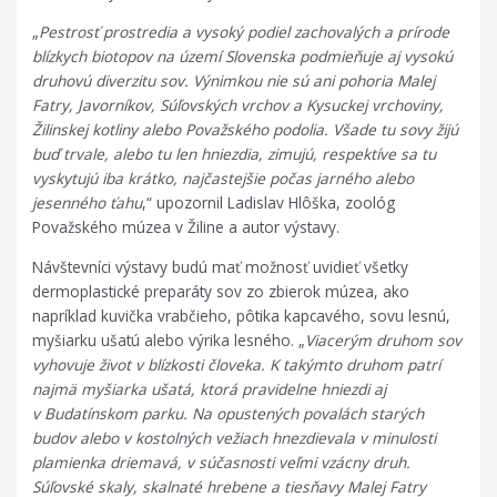
„
Pestrosť prostredia a vysoký podiel zachovalých a prírode
blízkych biotopov na území Slovenska podmieňuje aj vysokú
druhovú diverzitu sov. Výnimkou nie sú
ani pohoria Malej
Fatry, Javorníkov, Súľovských vrchov a Kysuckej vrchoviny,
Žilinskej kotliny alebo Považského podolia. Všade tu sovy žijú
buď trvale, alebo tu len hniezdia, zimujú, respektíve sa tu
vyskytujú iba krátko, najčastejšie počas jarného alebo
jesenného ťahu
,“ upozornil Ladislav Hlôška, zoológ
Považského múzea v Žiline a autor výstavy.
Návštevníci výstavy budú mať možnosť uvidieť všetky
dermoplastické preparáty sov zo zbierok múzea, ako
napríklad kuvička vrabčieho, pôtika kapcavého, sovu lesnú,
myšiarku ušatú alebo výrika lesného. „
Viacerým druhom sov
vyhovuje život v blízkosti človeka. K takýmto druhom patrí
najmä myšiarka ušatá, ktorá pravidelne hniezdi aj
v Budatínskom parku. Na opustených povalách starých
budov alebo v kostolných
vežiach hnezdievala v minulosti
plamienka driemavá, v súčasnosti veľmi vzácny druh.
Súľovské skaly, skalnaté hrebene a tiesňavy Malej Fatry