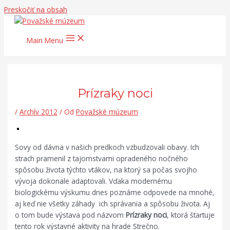
Preskočiť na obsah
Main Menu
Prízraky noci
/
Archív 2012
/ Od
Považské múzeum
Sovy od dávna v našich predkoch vzbudzovali obavy. Ich
strach pramenil z tajomstvami opradeného nočného
spôsobu života týchto vtákov, na ktorý sa počas svojho
vývoja dokonale adaptovali. Vďaka modernému
biologickému výskumu dnes poznáme odpovede na mnohé,
aj keď nie všetky záhady ich správania a spôsobu života. Aj
o tom bude výstava pod názvom
Prízraky noci
, ktorá štartuje
tento rok výstavné aktivity na hrade Strečno.