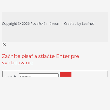
Copyright © 2026 Považské múzeum | Created by Leafnet
Začnite písať a stlačte Enter pre
vyhľadávanie
Search...
Na zlepšenie našich služieb používame cookies. O ich používaní a
možnostiach nastavenia sa môžete informovať bližšie kliknutím na
Viac info
.
Prijať všetko
Odmietnuť
Nastavenia
Zásady používania cookies