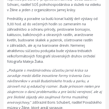
Schvarc, riaditeľ SOŠ poľnohospodárstva a služieb na vidieku
v Žiline a jeden z organizátorov Jarnej krásy.
Prednášky a poradne sa budú konať každý deň výstavy od
9,00 hod. až do večerných hodín so zameraním na
záhradníctvo a ochranu prírody, pestovanie bonsajov,
kaktusov, balkónových a okrasných rastlín, aranžovanie
kvetín, budovanie skaliek a jazierok, ošetrovanie rastlín
v záhradách, ale aj na tvarovanie drevín. Nemenej
atraktívnou súčasťou podujatia bude výstava tridsiatich
veľkoformátových fotografií slovenských druhov orchideí
fotografa Mateja Žiaka.
„
Podujatie s medzinárodnou účasťou Jarná krása sa
zaraďuje medzi ďalšie inovatívne formy trávenia času
návštevníkov v areáli Budatínskeho hradu a parku, a
zároveň má aj edukačný rozmer. Bude prínosom nielen pre
záujemcov o danú problematiku a pre laickú verejnosť, ale aj
pre školské zájazdy ako zaujímavá forma muzeálnej
envirovýchovy,
“ zdôraznil Boris Schubert, riaditeľ Považského
múzea v Žiline, ktoré areál spravuje.