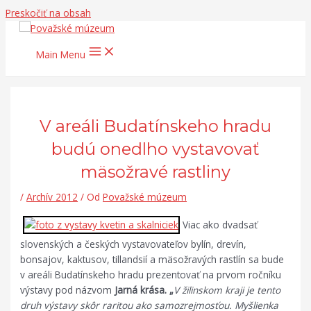
Preskočiť na obsah
Main Menu
V areáli Budatínskeho hradu
budú onedlho vystavovať
mäsožravé rastliny
/
Archív 2012
/ Od
Považské múzeum
Viac ako dvadsať
slovenských a českých vystavovateľov bylín, drevín,
bonsajov, kaktusov, tillandsií a mäsožravých rastlín sa bude
v areáli Budatínskeho hradu prezentovať na prvom ročníku
výstavy pod názvom
Jarná krása. „
V žilinskom kraji je tento
druh výstavy
skôr raritou ako samozrejmosťou. Myšlienka