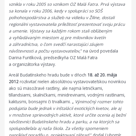
vznikla v roku 2005 so vznikom OZ Malá Fatra. Prvá výstava
sa konala v roku 2006, kedy v spolupráci so SOŠ
poľnohospodárstva a služieb na vidieku v Žiline, dostali
regionálni vystavovatelia príležitosť prezentovať svoju prácu
a umenie. Výstavy sa každým rokom stali obľúbeným
a vyhľadávaným miestom aj pre milovníkov kvetín
a záhradníctva, o čom svedčí narastajúci záujem
návštevnosti a počtu vystavovateľov
,“ na úvod povedala
Darina Funtíková, predsedkyňa OZ Malá Fatra
a organizátorka výstavy.
Areál Budatínskeho hradu bude v dňoch
18. až 20. mája
2012
rozkvitať nielen absolútnou vystavovateľskou novinkou
ako sú mäsožravé rastliny, ale najmä letničkami,
tillandsiami, skalničkami, minidrevinami, vodnými rastlinami,
kaktusmi, bonsajmi či trvalkami. „
Výnimočný rozmer tohto
podujatia bude jednak v inštalácií exotických kvetov, ale aj
v množstve sprievodných aktivít, ktoré určite ocenia aj bežní
návštevníci Budatínskeho hradu a parku, a na ktorých sa
spolupodieľala aj naša škola. Za všetky spomeniem
napríklad poradňu o projektovaní záhrad
,“ dodal Ľubomír