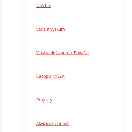
Náš tím
Veda a výskum
Vlastivedný zborník Považia
Časopis MÚZA
Projekty
Akvizičná činnosť