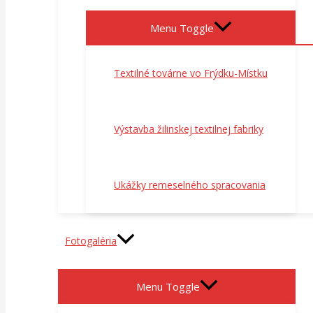
Menu Toggle
Textilné továrne vo Frýdku-Místku
Výstavba žilinskej textilnej fabriky
Ukážky remeselného spracovania
Fotogaléria
Menu Toggle