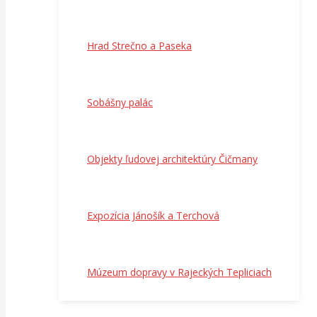
Hrad Strečno a Paseka
Sobášny palác
Objekty ľudovej architektúry Čičmany
Expozícia Jánošík a Terchová
Múzeum dopravy v Rajeckých Tepliciach