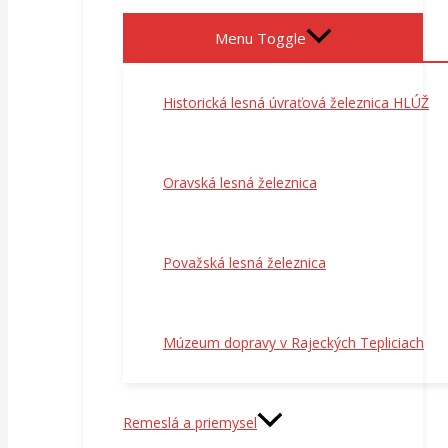
Menu Toggle
Historická lesná úvraťová železnica HLÚŽ
Oravská lesná železnica
Považská lesná železnica
Múzeum dopravy v Rajeckých Tepliciach
Remeslá a priemysel