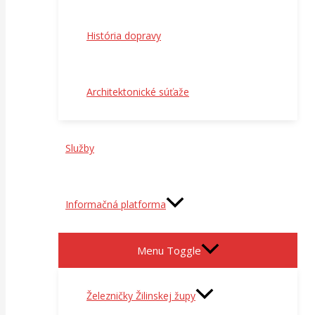
História dopravy
Architektonické súťaže
Služby
Informačná platforma
Menu Toggle
Železničky Žilinskej župy