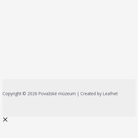
Copyright © 2026 Považské múzeum | Created by Leafnet
Začnite písať a stlačte Enter pre