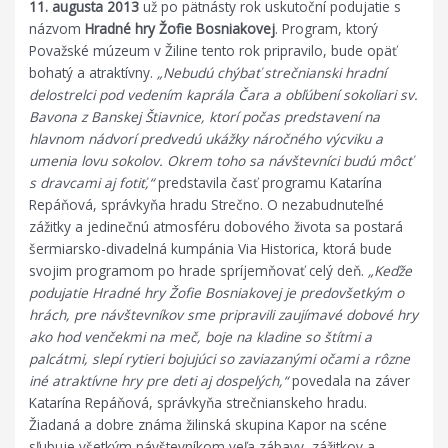
11. augusta 2013
už po pätnásty rok uskutoční podujatie s
názvom
Hradné hry Žofie Bosniakovej
. Program, ktorý
Považské múzeum v Žiline tento rok pripravilo, bude opäť
bohatý a atraktívny.
„Nebudú chýbať strečnianski hradní
delostrelci pod vedením kaprála Čara a obľúbení sokoliari sv.
Bavona z Banskej Štiavnice, ktorí počas predstavení na
hlavnom nádvorí predvedú ukážky náročného výcviku a
umenia lovu sokolov. Okrem toho sa návštevníci budú môcť
s dravcami aj fotiť,“
predstavila časť programu Katarína
Repáňová, správkyňa hradu Strečno.
O nezabudnuteľné
zážitky a jedinečnú atmosféru dobového života sa postará
šermiarsko-divadelná kumpánia Via Historica, ktorá bude
svojim programom po hrade spríjemňovať celý deň.
„Keďže
podujatie Hradné hry Žofie Bosniakovej je predovšetkým o
hrách, pre návštevníkov sme pripravili zaujímavé dobové hry
ako hod venčekmi na meč, boje na kladine so štítmi a
palcátmi, slepí rytieri bojujúci so zaviazanými očami a rôzne
iné atraktívne hry pre deti aj dospelých,“
povedala na záver
Katarína Repáňová, správkyňa strečnianskeho hradu.
Žiadaná a dobre známa žilinská skupina Kapor na scéne
sľubuje všetkým návštevníkom veľa zábavy, zážitkov a