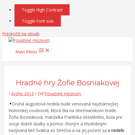
Toggle High Contrast
Toggle Font size
Preskočiť na obsah
Main Menu
Hradné hry Žofie Bosniakovej
/
Archív 2013
/ Od
Považské múzeum
Druhá augustová nedeľa bude venovaná najznámejšej
historickej osobnosti, ktorá žila na strečnianskom hrade.
Žofia Bosniaková, manželka Františka Vešeléniho, bola pre
svoje dobré skutky a pomoc chorým a chudobným
nazývaná tiež Svätica zo Strečna a na jej počesť sa
v nedeľu