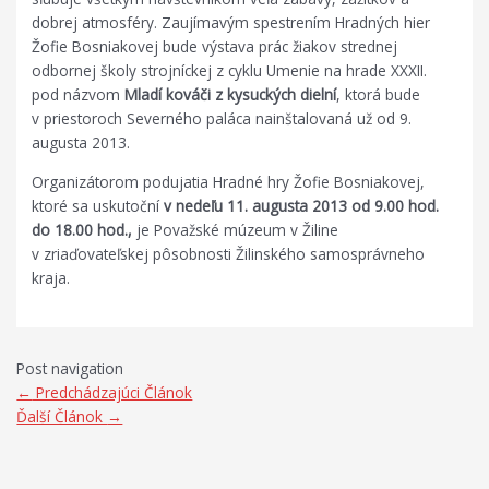
dobrej atmosféry. Zaujímavým spestrením Hradných hier
Žofie Bosniakovej bude výstava prác žiakov strednej
odbornej školy strojníckej z cyklu Umenie na hrade XXXII.
pod názvom
Mladí kováči z kysuckých dielní
, ktorá bude
v priestoroch Severného paláca nainštalovaná už od 9.
augusta 2013.
Organizátorom podujatia Hradné hry Žofie Bosniakovej,
ktoré sa uskutoční
v nedeľu 11. augusta 2013 od 9.00 hod.
do 18.00 hod.,
je Považské múzeum v Žiline
v zriaďovateľskej pôsobnosti Žilinského samosprávneho
kraja.
Post navigation
←
Predchádzajúci Článok
Ďalší Článok
→