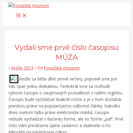
Main
Preskočiť
Post
Search...
Menu
na
navigation
obsah
Vydali sme prvé číslo časopisu
MÚZA
/
Archív 2013
/ Od
Považské múzeum
Keďže sa blížia dlhé zimné večery, pripravili sme pre
Vás opäť jednu delikatesu. Tentokrát sme sa rozhodli
vytvoriť časopis o zaujímavých poznatkoch z nášho regiónu.
Časopis bude vychádzať dvakrát ročne a je v ňom dostatok
priestoru práve na popularizačno-odborné články. Nakoľko
dnes svetom hýbu práve elektronické médiá, časopis
nebude vychádzať v tlačenej forme, ale vo forme „pdf“. Prvé
číslo Vám prinášame úplne zadarmo a stiahnete si ho
kliknutím na nasledovný odkaz: