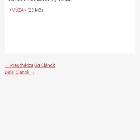
>
MÚZA
< (23 MB)
Kľúčové slová: internetový časopis, e-časopis, elektronický
časopis, vlastiveda, žilinský región, Múza
←
Predchádzajúci Článok
Ďalší Článok
→