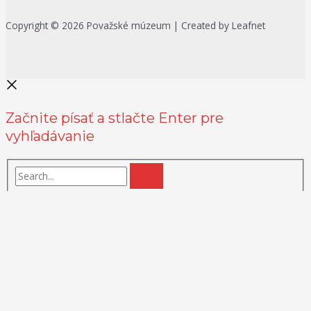
Copyright © 2026 Považské múzeum | Created by Leafnet
Začnite písať a stlačte Enter pre
vyhľadávanie
Na zlepšenie našich služieb používame cookies. O ich používaní a
možnostiach nastavenia sa môžete informovať bližšie kliknutím na
Viac info
.
Prijať všetko
Odmietnuť
Nastavenia
Zásady používania cookies
Close