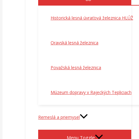
Historická lesná úvraťová železnica HLÚŽ
Oravská lesná železnica
Považská lesná železnica
Múzeum dopravy v Rajeckých Tepliciach
Remeslá a priemysel
Menu Toggle