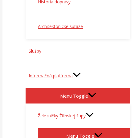
História dopravy
Architektonické súťaže
Služby
Informačná platforma
Menu Toggle
Železničky Žilinskej župy
Menu Toggle