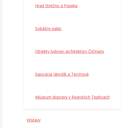
Hrad Strečno a Paseka
Sobášny palác
Objekty ľudovej architektúry Čičmany
Expozícia Jánošík a Terchová
Múzeum dopravy v Rajeckých Tepliciach
Výstavy