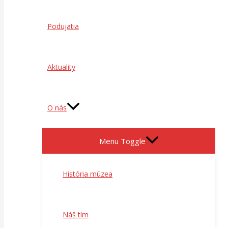
Podujatia
Aktuality
O nás
Menu Toggle
História múzea
Náš tím