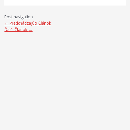
Post navigation
←
Predchádzajúci Článok
Ďalší Článok
→