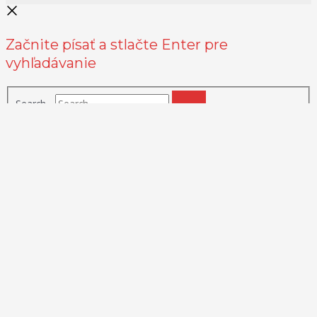
Začnite písať a stlačte Enter pre
vyhľadávanie
Search...
Na zlepšenie našich služieb používame cookies. O ich používaní a
možnostiach nastavenia sa môžete informovať bližšie kliknutím na
Viac info
.
Prijať všetko
Odmietnuť
Nastavenia
Zásady používania cookies
Close
Prehľad ochrany osobných údajov
Táto webová stránka používa súbory cookies na zlepšenie vášho