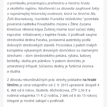
o prehliadku prezentujúcu prehistóriu a históriu hradu
a okolitého regiónu. Návštevníci sa dozvedia zaujímavé fakty
o najznámejšej historickej osobnosti, ktorá na Strečne žila,
Žofii Bosniakovej, manželke Františka Vešeléniho,“
povedala
poverená riaditeľka Považského múzea v Žiline Zuzana
Kmeťová. Hlinená kópia Žofiinej múmie tvorí súčasť stálej
expozície inštalovanej v kaplnke hradu. V podhradí zaujme
stredoveká dedina Paseka, postavená autenticky podľa
dobových stredovekých stavieb. Pozostáva z piatich malých
kompletne vybavených drevených domčekov so slamenými
strechami – dom stredovekého pekára, rybára, ľudovej
liečiteľky, útulňa pre pútnikov. V piatom domčeku je
umiestnený infopult. Súčasťou dediny je funkčná zvonica
a studňa.
Z dôvodu rekonštrukčných prác strechy pokladne
na hrade
Strečno
je cena vstupného od 2. 9. 2015 upravená: dospelí 4
€, deti od 6 rokov, študenti, dôchodcovia, ZŤP 2,50 € a
rodinná vstupenka 11 € (2 rodičia, 2 deti od 6 do 15 rokov).
Vstupné je možné zakúpiť v podhradí.