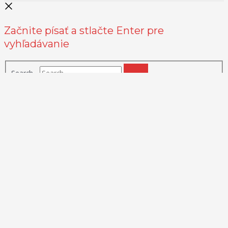
Začnite písať a stlačte Enter pre
vyhľadávanie
Search...
Na zlepšenie našich služieb používame cookies. O ich používaní a
možnostiach nastavenia sa môžete informovať bližšie kliknutím na
Viac info
.
Prijať všetko
Odmietnuť
Nastavenia
Zásady používania cookies
Close
Prehľad ochrany osobných údajov
Táto webová stránka používa súbory cookies na zlepšenie vášho