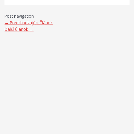
Post navigation
←
Predchádzajúci Článok
Ďalší Článok
→