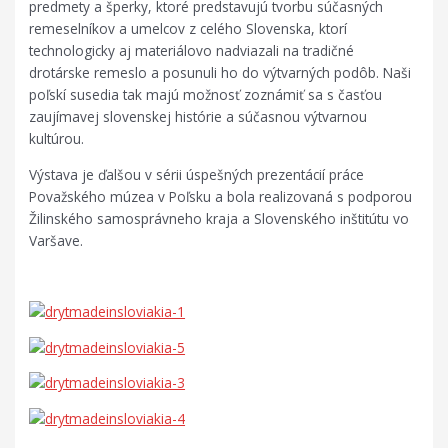
predmety
a
šperky
, ktoré
predstavujú tvorbu
súčasných
remeselníkov
a
umelcov
z celého Slovenska, ktorí
technologicky aj materiálovo nadviazali na tradičné
drotárske remeslo a posunuli ho do výtvarných podôb. Naši
poľskí susedia tak majú možnosť zoznámiť sa s časťou
zaujímavej slovenskej histórie a súčasnou výtvarnou
kultúrou.
Výstava je ďalšou v sérii úspešných prezentácií práce
Považského múzea v Poľsku a bola realizovaná s podporou
Žilinského samosprávneho kraja a Slovenského inštitútu vo
Varšave.