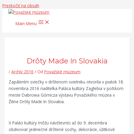
Preskočiť na obsah
Main Menu
Drôty Made In Slovakia
/
Archív 2016
/ Od
Považské múzeum
Zapálením sviečky v drôtenom svietniku otvorila v piatok 18.
novembra 2016 riaditeľka Paláca kultúry Zaglebia v poľskom
meste Dabrowa Górnicza výstavu Považského múzea v
Žiline Drôty Made In Slovakia.
V P
aláci
kultúry môžu návštevníci až do 9. decembra
obdivovať jedinečné drôtené
sochy
,
dekorácie, úžitkové