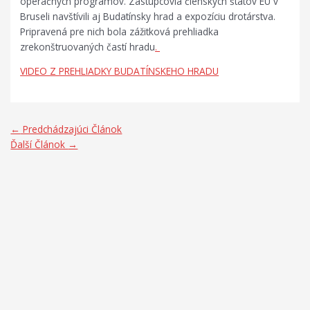
operačných programov. Zástupcovia členských štátov EÚ v
Bruseli navštívili aj Budatínsky hrad a expozíciu drotárstva.
Pripravená pre nich bola zážitková prehliadka
zrekonštruovaných častí hradu
.
VIDEO Z PREHLIADKY BUDATÍNSKEHO HRADU
←
Predchádzajúci Článok
Ďalší Článok
→