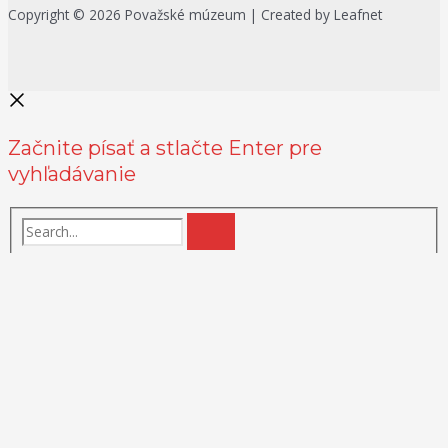
Copyright © 2026 Považské múzeum | Created by Leafnet
Začnite písať a stlačte Enter pre
vyhľadávanie
Na zlepšenie našich služieb používame cookies. O ich používaní a
možnostiach nastavenia sa môžete informovať bližšie kliknutím na
Viac info
.
Prijať všetko
Odmietnuť
Nastavenia
Zásady používania cookies
Close