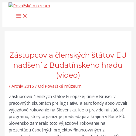
Main
Preskočiť
Post
Search...
Menu
na
navigation
obsah
Zástupcovia členských štátov EU
nadšení z Budatínskeho hradu
(video)
/
Archív 2016
/ Od
Považské múzeum
Zástupcovia členských štátov Európskej únie v Bruseli v
pracovných skupinách pre legislatívu a eurofondy absolvovali
výjazdové rokovanie na Slovensku. Ide o pravidelnú súčasť
programu, ktorý organizuje predsedajúca krajina v Rade EÚ.
Slovensko zameralo toto výjazdové rokovanie na
prezentáciu úspešných projektov financovaných z