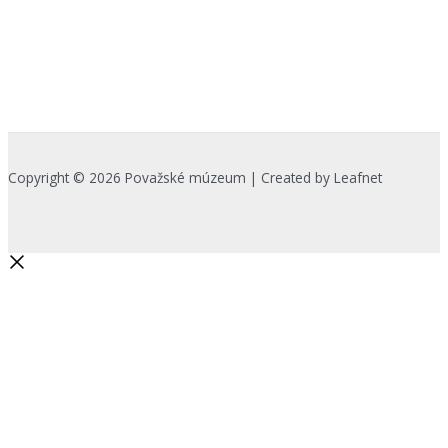
Copyright © 2026 Považské múzeum | Created by Leafnet
Začnite písať a stlačte Enter pre
vyhľadávanie
Search...
Na zlepšenie našich služieb používame cookies. O ich používaní a